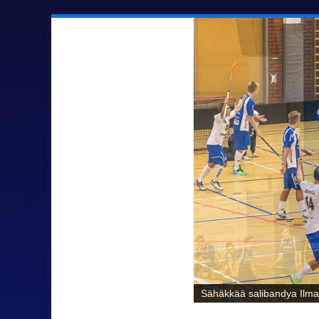
Sähäkkää salibandya Ilmaj