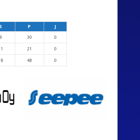
S
P
J
8
30
0
11
21
0
18
48
0