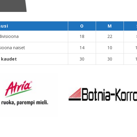
ausi
O
M
divisioona
18
22
sioona naiset
14
10
i kaudet
30
30