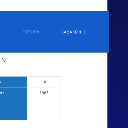
»
TYTÖT
»
SÄBÄKERHO
EN
o
18
si
1985