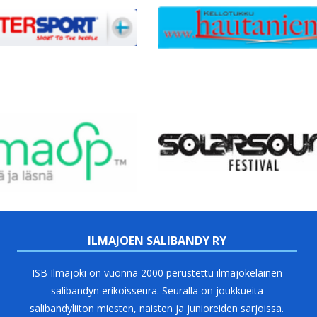
ILMAJOEN SALIBANDY RY
ISB Ilmajoki on vuonna 2000 perustettu ilmajokelainen
salibandyn erikoisseura. Seuralla on joukkueita
salibandyliiton miesten, naisten ja junioreiden sarjoissa.