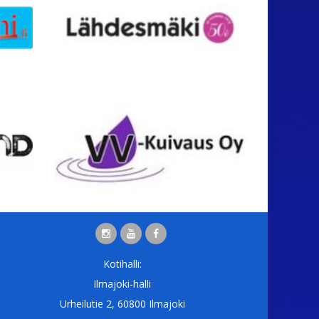
Kotihalli:
Ilmajoki-halli
Urheilutie 2, 60800 Ilmajoki