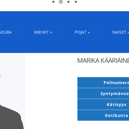
SEURA
MIEHET
»
POJAT
»
NAISET
MARIKA KÄÄRIÄIN
Pelinumer
Syntymävuo
Kätisyys
Kotikunta