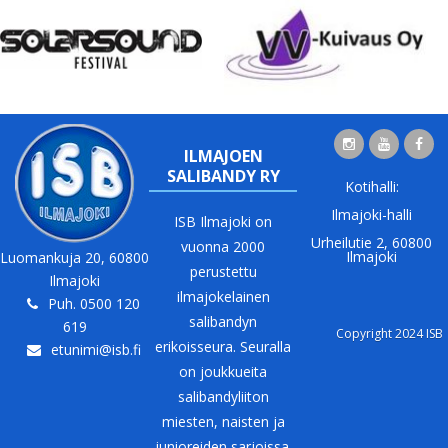
ILMAJOEN
SALIBANDY RY
Kotihalli:
Ilmajoki-halli
ISB Ilmajoki on
Urheilutie 2, 60800
vuonna 2000
Ilmajoki
Luomankuja 20, 60800
perustettu
Ilmajoki
ilmajokelainen
Puh. 0500 120
salibandyn
619
Copyright 2024 ISB
erikoisseura. Seuralla
etunimi@isb.fi
on joukkueita
salibandyliiton
miesten, naisten ja
junioreiden sarjoissa.