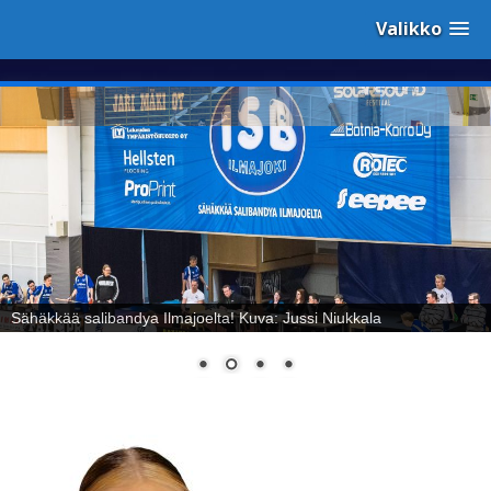
Valikko
Sähäkkää salibandya Ilmajoelta! Kuva: Jussi Niukkala