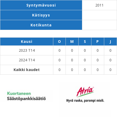
Syntymävuosi
2011
Kätisyys
Kotikunta
Kausi
O
M
S
P
J
2023 T14
0
0
0
0
0
2024 T14
0
0
0
0
0
Kaikki kaudet
0
0
0
0
0