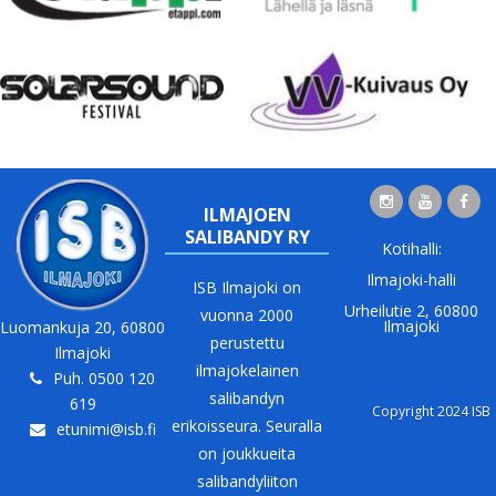
ILMAJOEN
SALIBANDY RY
Kotihalli:
Ilmajoki-halli
ISB Ilmajoki on
Urheilutie 2, 60800
vuonna 2000
Ilmajoki
Luomankuja 20, 60800
perustettu
Ilmajoki
ilmajokelainen
Puh. 0500 120
salibandyn
619
Copyright 2024 ISB
erikoisseura. Seuralla
etunimi@isb.fi
on joukkueita
salibandyliiton