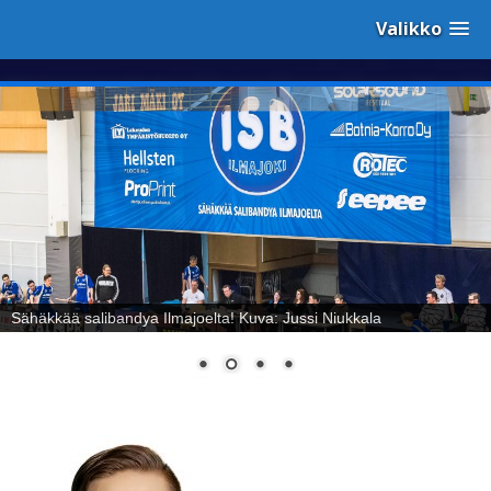
Valikko
Sähäkkää salibandya Ilmajoelta! Kuva: Jussi Niukkala