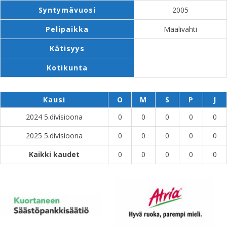
Syntymävuosi
2005
Pelipaikka
Maalivahti
Kätisyys
Kotikunta
Kausi
O
M
S
P
J
2024 5.divisioona
0
0
0
0
0
2025 5.divisioona
0
0
0
0
0
Kaikki kaudet
0
0
0
0
0