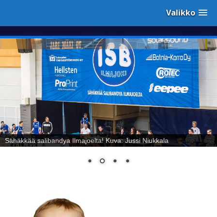
Valikko
Sähäkkää salibandya Ilmajoelta! Kuva: Jussi Niukkala