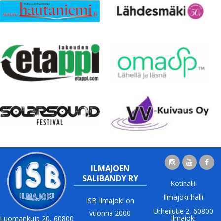
ILMAJOEN
SALIBANDY RY
Kotihalli:
Ilmajoki-halli
ISB Ilmajoki on
Urheilutie 2, 60800
vuonna 2000
Ilmajoki
Luomankuja 20, 60800