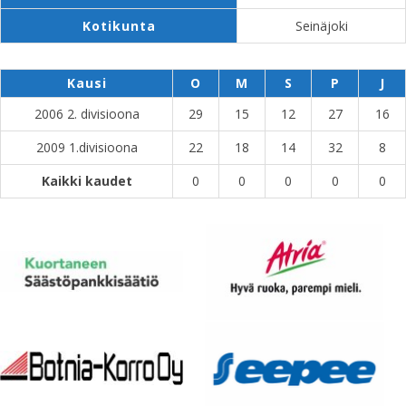
Kotikunta
Seinäjoki
Kausi
O
M
S
P
J
2006 2. divisioona
29
15
12
27
16
2009 1.divisioona
22
18
14
32
8
Kaikki kaudet
0
0
0
0
0