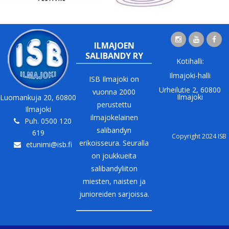
ILMAJOEN
SALIBANDY RY
Kotihalli:
Ilmajoki-halli
ISB Ilmajoki on
Urheilutie 2, 60800
vuonna 2000
Ilmajoki
Luomankuja 20, 60800
perustettu
Ilmajoki
ilmajokelainen
Puh. 0500 120
salibandyn
619
Copyright 2024 ISB
erikoisseura. Seuralla
etunimi@isb.fi
on joukkueita
salibandyliiton
miesten, naisten ja
junioreiden sarjoissa.