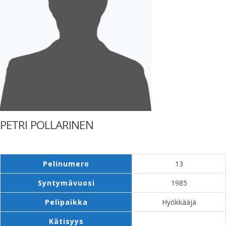
PETRI POLLARINEN
Pelinumero
13
Syntymävuosi
1985
Pelipaikka
Hyökkääjä
Kätisyys