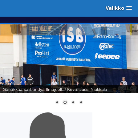
Valikko
Sähäkkää salibandya Ilmajoelta! Kuva: Jussi Niukkala