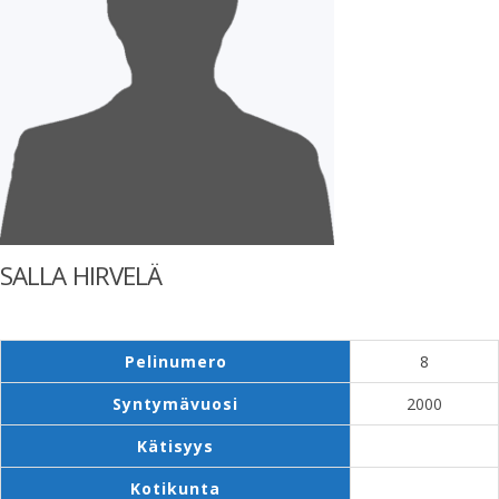
SALLA HIRVELÄ
Pelinumero
8
Syntymävuosi
2000
Kätisyys
Kotikunta