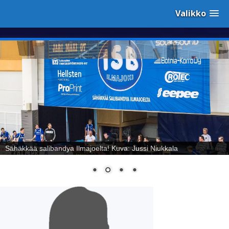
Valikko
Sähäkkää salibandya Ilmajoelta! Kuva: Jussi Niukkala