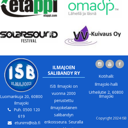
ILMAJOEN
SALIBANDY RY
Kotihalli:
Ilmajoki-halli
ISB Ilmajoki on
Urheilutie 2, 60800
vuonna 2000
Ilmajoki
Luomankuja 20, 60800
perustettu
Ilmajoki
ilmajokelainen
Puh. 0500 120
salibandyn
619
Copyright 2024 ISB
erikoisseura. Seuralla
etunimi@isb.fi