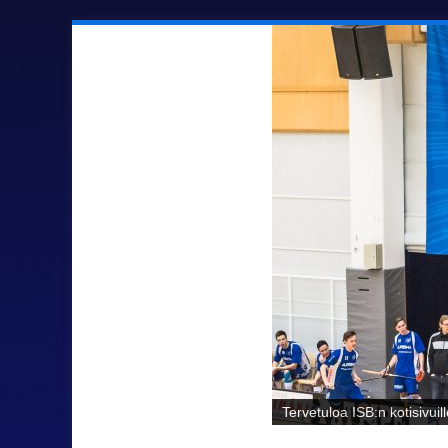
Sähäkkää salibandya Ilmaj