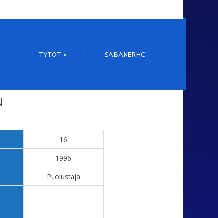
»
TYTÖT
»
SÄBÄKERHO
N
16
1996
Puolustaja