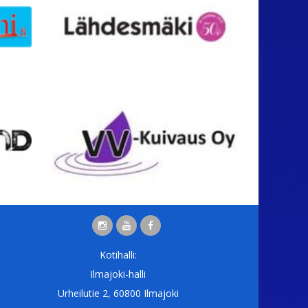
Kotihalli:
Ilmajoki-halli
Urheilutie 2, 60800 Ilmajoki