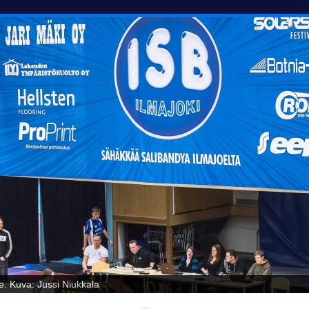
oelta! Kuva: Jussi Niukkala