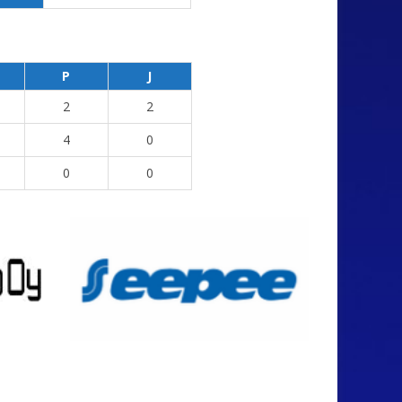
P
J
2
2
4
0
0
0