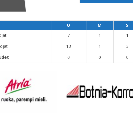
i
O
M
S
ojat
7
1
1
ojat
13
1
3
udet
0
0
0