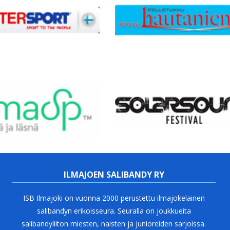
ILMAJOEN SALIBANDY RY
ISB Ilmajoki on vuonna 2000 perustettu ilmajokelainen
salibandyn erikoisseura. Seuralla on joukkueita
salibandyliiton miesten, naisten ja junioreiden sarjoissa.