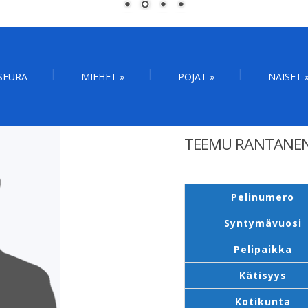
SEURA
MIEHET
»
POJAT
»
NAISET
TEEMU RANTANE
Pelinumero
Syntymävuosi
Pelipaikka
Kätisyys
Kotikunta