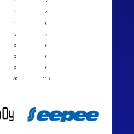
1
7
1
4
1
0
5
2
0
0
0
0
0
0
70
120