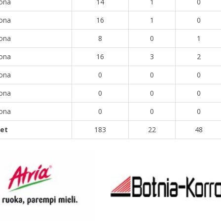
oona
14
1
0
oona
16
1
0
oona
8
0
1
oona
16
3
2
oona
0
0
0
oona
0
0
0
oona
0
0
0
det
183
22
48