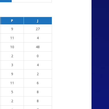
P
J
9
27
11
4
10
48
2
0
3
4
9
2
11
6
5
8
2
8