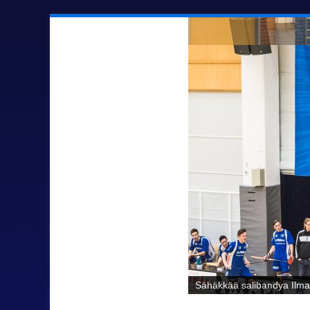
Sähäkkää salibandya Ilmaj