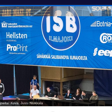
oelta! Kuva: Jussi Niukkala