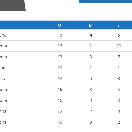
O
M
S
oona
16
4
5
oona
16
1
10
oona
13
3
7
oona
10
1
1
oona
14
0
3
oona
16
3
6
oona
16
3
8
oona
12
2
3
oona
16
0
2