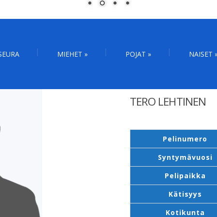
SEURA
MIEHET
»
POJAT
»
NAISET
TERO LEHTINEN
Pelinumero
Syntymävuosi
Pelipaikka
Kätisyys
Kotikunta