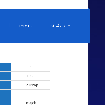
»
TYTÖT
»
SÄBÄKERHO
8
1980
Puolustaja
L
Ilmajoki