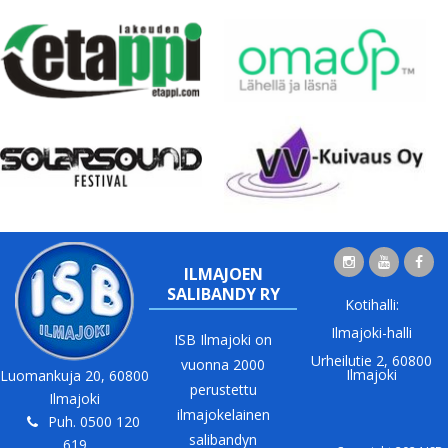
ILMAJOEN
SALIBANDY RY
Kotihalli:
Ilmajoki-halli
ISB Ilmajoki on
Urheilutie 2, 60800
vuonna 2000
Ilmajoki
Luomankuja 20, 60800
perustettu
Ilmajoki
ilmajokelainen
Puh. 0500 120
salibandyn
619