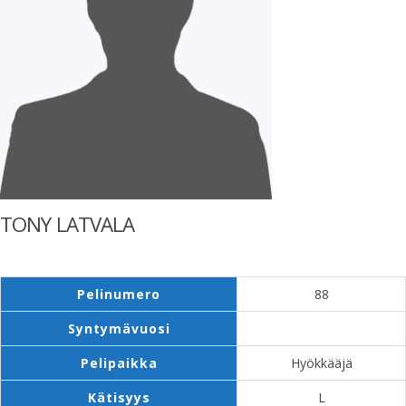
TONY LATVALA
Pelinumero
88
Syntymävuosi
Pelipaikka
Hyökkääjä
Kätisyys
L