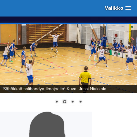
Valikko
Sähäkkää salibandya Ilmajoelta! Kuva: Jussi Niukkala