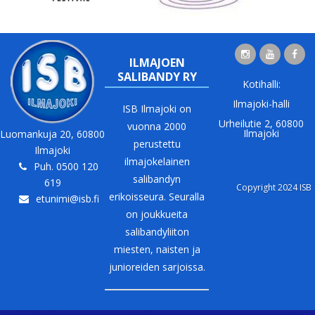
ILMAJOEN
SALIBANDY RY
Kotihalli:
Ilmajoki-halli
ISB Ilmajoki on
Urheilutie 2, 60800
vuonna 2000
Ilmajoki
Luomankuja 20, 60800
perustettu
Ilmajoki
ilmajokelainen
Puh. 0500 120
salibandyn
619
Copyright 2024 ISB
erikoisseura. Seuralla
etunimi@isb.fi
on joukkueita
salibandyliiton
miesten, naisten ja
junioreiden sarjoissa.