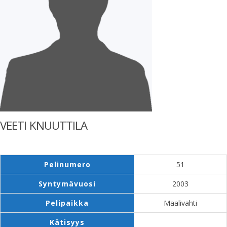
VEETI KNUUTTILA
Pelinumero
51
Syntymävuosi
2003
Pelipaikka
Maalivahti
Kätisyys