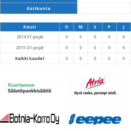
Kotikunta
Kausi
O
M
S
P
J
2014 E1-pojat
0
0
0
0
0
2015 D1-pojat
0
0
0
0
0
Kaikki kaudet
0
0
0
0
0