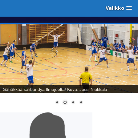
Valikko
Sähäkkää salibandya Ilmajoelta! Kuva: Jussi Niukkala