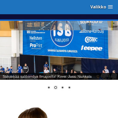
Valikko
Sähäkkää salibandya Ilmajoelta! Kuva: Jussi Niukkala