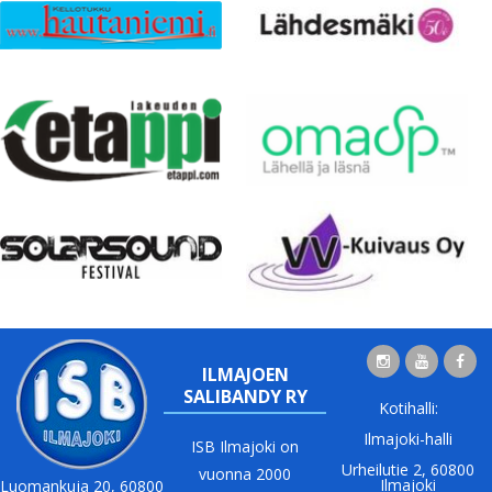
ILMAJOEN
SALIBANDY RY
Kotihalli:
Ilmajoki-halli
ISB Ilmajoki on
Urheilutie 2, 60800
vuonna 2000
Ilmajoki
Luomankuja 20, 60800