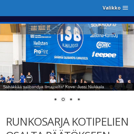
Valikko
Sähäkkää salibandya Ilmajoelta! Kuva: Jussi Niukkala
RUNKOSARJA KOTIPELIEN