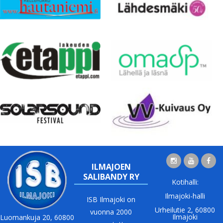
ILMAJOEN
SALIBANDY RY
Kotihalli:
Ilmajoki-halli
ISB Ilmajoki on
Urheilutie 2, 60800
vuonna 2000
Ilmajoki
Luomankuja 20, 60800