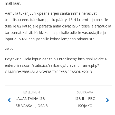
mallillaan.
Aamulla tukanjuuri kipeänä arjen sankarimme heräsivät
todellisuuteen. Kärkikamppailu päättyi 15-4 lukemiin ja paikalle
tulleille 82 katsojalle parasta antia olivat ISB:n toisella erätauolla
tarjoamat kahvit. Kaikki kunnia paikalle tulleille vastustajille ja
lopuille joukkueen jäsenille kolme lampaan takamusta.
-MV-
Pöytäkirja (vielä lopun osalta puutteellinen): http://sbl02.lahtis-
enterprises.com/statistics/salibandy/rt_event_frame.php?
GAMEID=25864&LANG=FI&TYPE=5&SEASON=2013
EDELLINEN
SEURAAVA
LAUANTAINA ISB –
ISB II – FBC
SB VAASA II, OSA 3
ISOJAKO