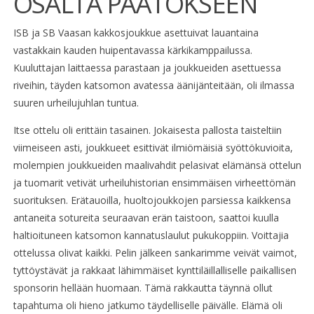
OSALTA PÄÄTÖKSEEN
ISB ja SB Vaasan kakkosjoukkue asettuivat lauantaina
vastakkain kauden huipentavassa kärkikamppailussa.
Kuuluttajan laittaessa parastaan ja joukkueiden asettuessa
riveihin, täyden katsomon avatessa äänijänteitään, oli ilmassa
suuren urheilujuhlan tuntua.
Itse ottelu oli erittäin tasainen. Jokaisesta pallosta taisteltiin
viimeiseen asti, joukkueet esittivät ilmiömäisiä syöttökuvioita,
molempien joukkueiden maalivahdit pelasivat elämänsä ottelun
ja tuomarit vetivät urheiluhistorian ensimmäisen virheettömän
suorituksen. Erätauoilla, huoltojoukkojen parsiessa kaikkensa
antaneita sotureita seuraavan erän taistoon, saattoi kuulla
haltioituneen katsomon kannatuslaulut pukukoppiin. Voittajia
ottelussa olivat kaikki. Pelin jälkeen sankarimme veivät vaimot,
tyttöystävät ja rakkaat lähimmäiset kynttiläillalliselle paikallisen
sponsorin hellään huomaan. Tämä rakkautta täynnä ollut
tapahtuma oli hieno jatkumo täydelliselle päivälle. Elämä oli