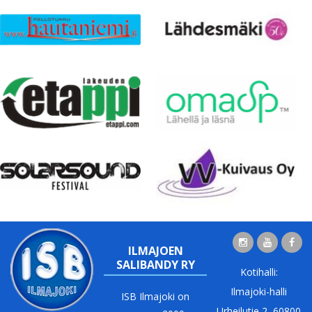
ILMAJOEN
SALIBANDY RY
Kotihalli:
Ilmajoki-halli
ISB Ilmajoki on
Urheilutie 2, 60800