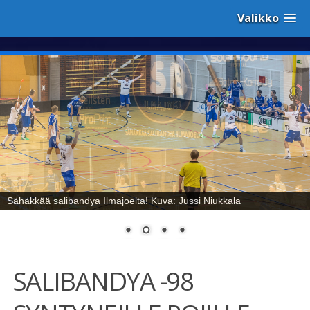
Valikko
Sähäkkää salibandya Ilmajoelta! Kuva: Jussi Niukkala
SALIBANDYA -98