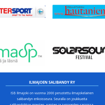
ILMAJOEN SALIBANDY RY
ISB Ilmajoki on vuonna 2000 perustettu ilmajokelainen
salibandyn erikoisseura. Seuralla on joukkueita
salibandyliiton miesten, naisten ja junioreiden sarjoissa.