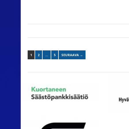
1
2
…
5
SEURAAVA →