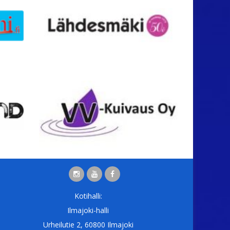
Kotihalli:
Ilmajoki-halli
Urheilutie 2, 60800 Ilmajoki