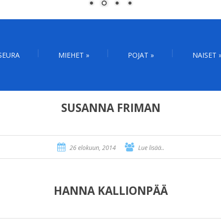
SEURA
MIEHET
»
POJAT
»
NAISET
SUSANNA FRIMAN
26 elokuun, 2014
Lue lisää..
HANNA KALLIONPÄÄ