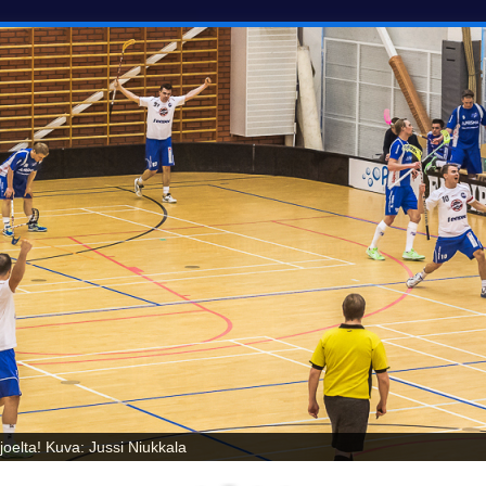
oelta! Kuva: Jussi Niukkala