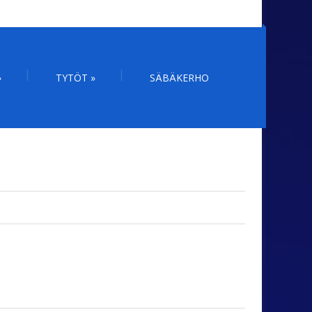
»
TYTÖT
»
SÄBÄKERHO