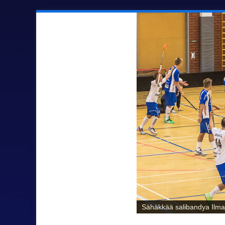
Sähäkkää salibandya Ilmaj