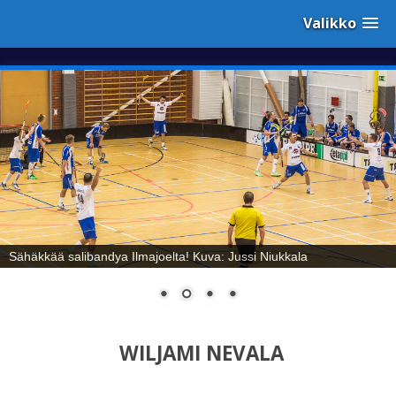
Valikko
Sähäkkää salibandya Ilmajoelta! Kuva: Jussi Niukkala
WILJAMI NEVALA