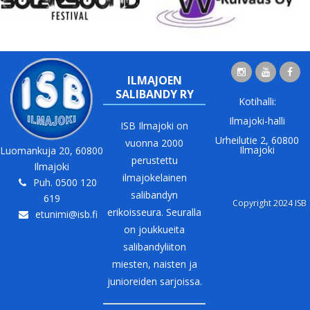
ILMAJOEN
SALIBANDY RY
Kotihalli:
Ilmajoki-halli
ISB Ilmajoki on
Urheilutie 2, 60800
vuonna 2000
Ilmajoki
Luomankuja 20, 60800
perustettu
Ilmajoki
ilmajokelainen
Puh. 0500 120
salibandyn
619
Copyright 2024 ISB
erikoisseura. Seuralla
etunimi@isb.fi
on joukkueita
salibandyliiton
miesten, naisten ja
junioreiden sarjoissa.