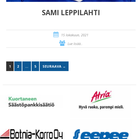
SAMI LEPPILAHTI
15 lokakuun, 2021
Lue lisää..
1
2
…
5
SEURAAVA →