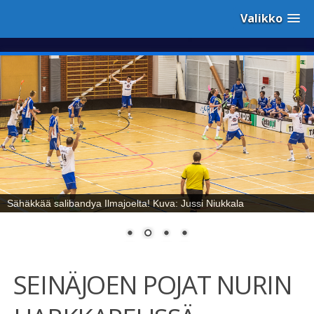
Valikko
Sähäkkää salibandya Ilmajoelta! Kuva: Jussi Niukkala
SEINÄJOEN POJAT NURIN