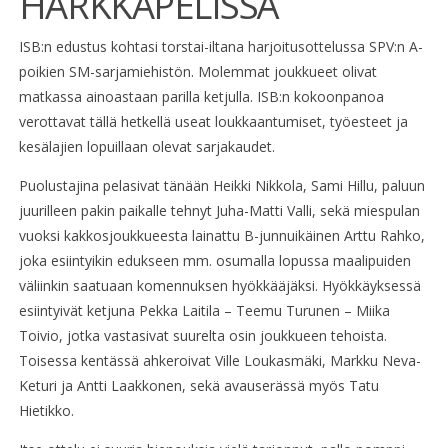
HARKKAPELISSÄ
ISB:n edustus kohtasi torstai-iltana harjoitusottelussa SPV:n A-
poikien SM-sarjamiehistön. Molemmat joukkueet olivat
matkassa ainoastaan parilla ketjulla. ISB:n kokoonpanoa
verottavat tällä hetkellä useat loukkaantumiset, työesteet ja
kesälajien lopuillaan olevat sarjakaudet.
Puolustajina pelasivat tänään Heikki Nikkola, Sami Hillu, paluun
juurilleen pakin paikalle tehnyt Juha-Matti Valli, sekä miespulan
vuoksi kakkosjoukkueesta lainattu B-junnuikäinen Arttu Rahko,
joka esiintyikin edukseen mm. osumalla lopussa maalipuiden
väliinkin saatuaan komennuksen hyökkääjäksi. Hyökkäyksessä
esiintyivät ketjuna Pekka Laitila – Teemu Turunen – Miika
Toivio, jotka vastasivat suurelta osin joukkueen tehoista.
Toisessa kentässä ahkeroivat Ville Loukasmäki, Markku Neva-
Keturi ja Antti Laakkonen, sekä avauserässä myös Tatu
Hietikko.