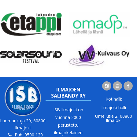
ILMAJOEN
SALIBANDY RY
Kotihalli:
Ilmajoki-halli
ISB Ilmajoki on
Urheilutie 2, 60800
vuonna 2000
Ilmajoki
Luomankuja 20, 60800
perustettu
Ilmajoki
ilmajokelainen
Puh. 0500 120