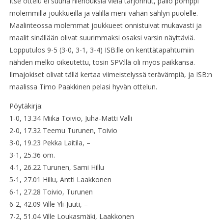
Itse ottelu ei suuria hienouksia vielä tarjonnut, pallo pomppi
molemmilla joukkueilla ja välillä meni vähän sählyn puolelle.
Maalinteossa molemmat joukkueet onnistuivat mukavasti ja
maalit sinällään olivat suurimmaksi osaksi varsin näyttäviä.
Lopputulos 9-5 (3-0, 3-1, 3-4) ISB:lle on kenttätapahtumiin
nähden melko oikeutettu, tosin SPV:llä oli myös paikkansa.
Ilmajokiset olivat tällä kertaa viimeistelyssä terävämpiä, ja ISB:n
maalissa Timo Paakkinen pelasi hyvän ottelun.
Pöytäkirja:
1-0, 13.34 Miika Toivio, Juha-Matti Valli
2-0, 17.32 Teemu Turunen, Toivio
3-0, 19.23 Pekka Laitila, –
3-1, 25.36 om.
4-1, 26.22 Turunen, Sami Hillu
5-1, 27.01 Hillu, Antti Laakkonen
6-1, 27.28 Toivio, Turunen
6-2, 42.09 Ville Yli-Juuti, –
7-2, 51.04 Ville Loukasmäki, Laakkonen