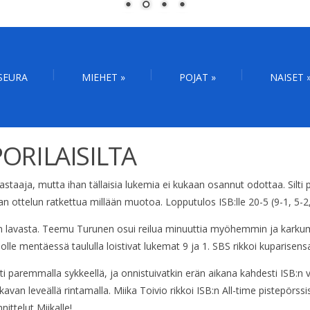
SEURA
MIEHET
»
POJAT
»
NAISET
PORILAISILTA
taaja, mutta ihan tällaisia lukemia ei kukaan osannut odottaa. Silti por
maan ottelun ratkettua millään muotoa. Lopputulos ISB:lle 20-5 (9-1, 5-2,
on lavasta. Teemu Turunen osui reilua minuuttia myöhemmin ja karkumat
lle mentäessä taululla loistivat lukemat 9 ja 1. SBS rikkoi kuparisens
sti paremmalla sykkeellä, ja onnistuivatkin erän aikana kahdesti ISB:n vi
kavan leveällä rintamalla. Miika Toivio rikkoi ISB:n All-time pistepör
ttelut Miikalle!