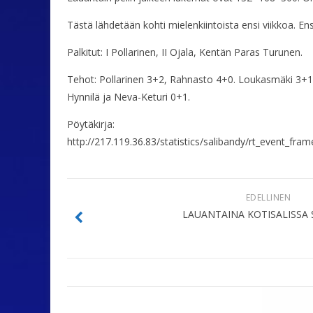
Tästä lähdetään kohti mielenkiintoista ensi viikkoa. En
Palkitut: I Pollarinen, II Ojala, Kentän Paras Turunen.
Tehot: Pollarinen 3+2, Rahnasto 4+0. Loukasmäki 3+1, T
Hynnilä ja Neva-Keturi 0+1.
Pöytäkirja:
http://217.119.36.83/statistics/salibandy/rt_eve
EDELLINEN
LAUANTAINA KOTISALISSA 