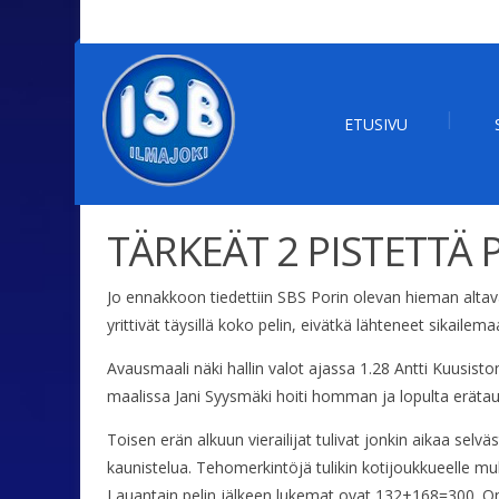
ETUSIVU
TÄRKEÄT 2 PISTETTÄ 
Jo ennakkoon tiedettiin SBS Porin olevan hieman altavas
yrittivät täysillä koko pelin, eivätkä lähteneet sikaile
Avausmaali näki hallin valot ajassa 1.28 Antti Kuusist
maalissa Jani Syysmäki hoiti homman ja lopulta erätauo
Toisen erän alkuun vierailijat tulivat jonkin aikaa selvä
kaunistelua. Tehomerkintöjä tulikin kotijoukkueelle mu
Lauantain pelin jälkeen lukemat ovat 132+168=300. Onni