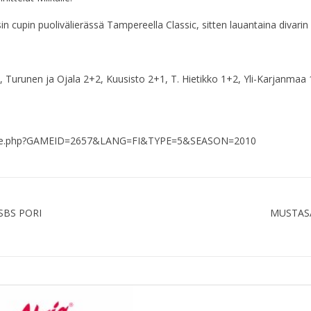
sin cupin puolivälierässä Tampereella Classic, sitten lauantaina divari
urunen ja Ojala 2+2, Kuusisto 2+1, T. Hietikko 1+2, Yli-Karjanmaa 1+
nt_frame.php?GAMEID=2657&LANG=FI&TYPE=5&SEASON=2010
SBS PORI
MUSTASA