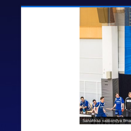
Sähäkkää salibandya Ilmaj