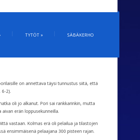
»
TYTÖT
»
SÄBÄKERHO
ilaisille on annettava täysi tunnustus siitä, että
 6-2).
ka oli jo alkanut. Pori sai rankkarinkin, mutta
a aivan erän loppusekunneilla.
ittä vastaan. Kolmas erä oli pelailua ja tilastojen
ssissä ensimmäisenä pelaajana 300 pisteen rajan.