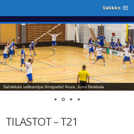
Valikko
Sähäkkää salibandya Ilmajoelta! Kuva: Jussi Niukkala
TILASTOT – T21