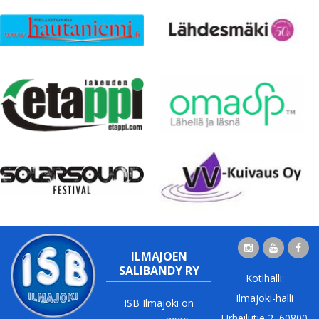
ILMAJOEN
SALIBANDY RY
Kotihalli:
Ilmajoki-halli
ISB Ilmajoki on
Urheilutie 2, 60800