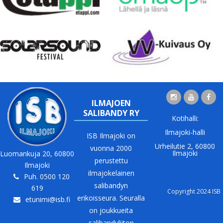
ILMAJOEN
SALIBANDY RY
Kotihalli:
Ilmajoki-halli
ISB Ilmajoki on
Urheilutie 2, 60800
vuonna 2000
Ilmajoki
Luomankuja 20, 60800
perustettu
Ilmajoki
ilmajokelainen
Puh. 0500 120
salibandyn
619
Copyright 2024 ISB
erikoisseura. Seuralla
etunimi@isb.fi
on joukkueita
salibandyliiton