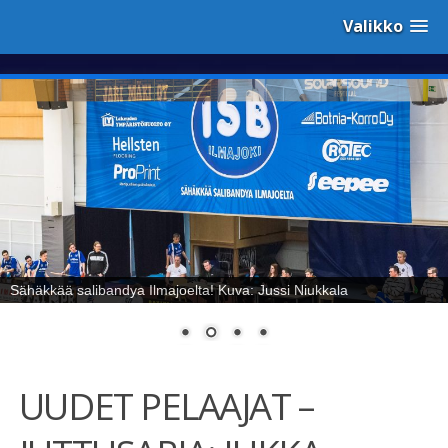
Valikko
Sähäkkää salibandya Ilmajoelta! Kuva: Jussi Niukkala
UUDET PELAAJAT –