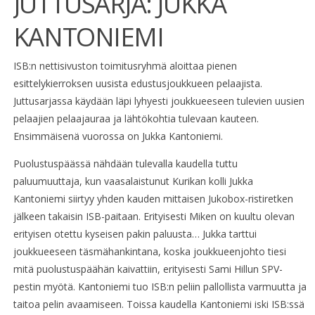
JUTTUSARJA: JUKKA
KANTONIEMI
ISB:n nettisivuston toimitusryhmä aloittaa pienen
esittelykierroksen uusista edustusjoukkueen pelaajista.
Juttusarjassa käydään läpi lyhyesti joukkueeseen tulevien uusien
pelaajien pelaajauraa ja lähtökohtia tulevaan kauteen.
Ensimmäisenä vuorossa on Jukka Kantoniemi.
Puolustuspäässä nähdään tulevalla kaudella tuttu
paluumuuttaja, kun vaasalaistunut Kurikan kolli Jukka
Kantoniemi siirtyy yhden kauden mittaisen Jukobox-ristiretken
jälkeen takaisin ISB-paitaan. Erityisesti Miken on kuultu olevan
erityisen otettu kyseisen pakin paluusta… Jukka tarttui
joukkueeseen täsmähankintana, koska joukkueenjohto tiesi
mitä puolustuspäähän kaivattiin, erityisesti Sami Hillun SPV-
pestin myötä. Kantoniemi tuo ISB:n peliin pallollista varmuutta ja
taitoa pelin avaamiseen. Toissa kaudella Kantoniemi iski ISB:ssä