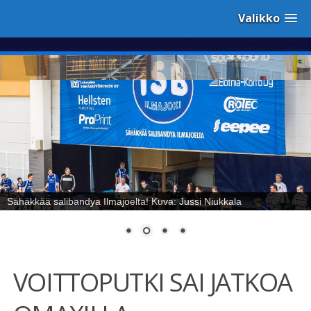
Valikko
Sähäkkää salibandya Ilmajoelta! Kuva: Jussi Niukkala
VOITTOPUTKI SAI JATKOA