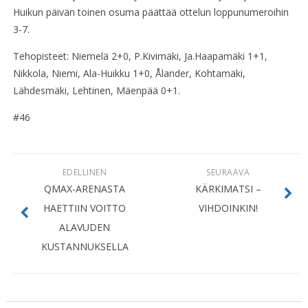
Huikun päivän toinen osuma päättää ottelun loppunumeroihin
3-7.
Tehopisteet: Niemelä 2+0, P.Kivimäki, Ja.Haapamäki 1+1,
Nikkola, Niemi, Ala-Huikku 1+0, Ålander, Kohtamäki,
Lähdesmäki, Lehtinen, Mäenpää 0+1.
#46
EDELLINEN
SEURAAVA
QMAX-ARENASTA
KÄRKIMATSI –
HAETTIIN VOITTO
VIHDOINKIN!
ALAVUDEN
KUSTANNUKSELLA