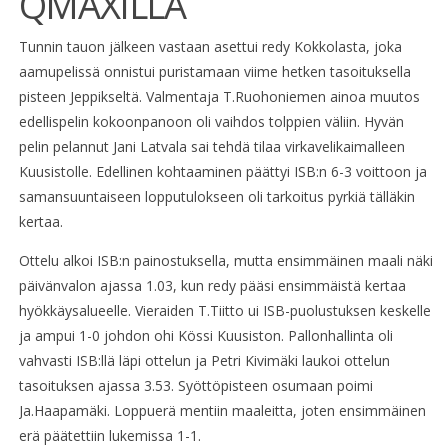
QMAXILLA
Tunnin tauon jälkeen vastaan asettui redy Kokkolasta, joka
aamupelissä onnistui puristamaan viime hetken tasoituksella
pisteen Jeppikseltä. Valmentaja T.Ruohoniemen ainoa muutos
edellispelin kokoonpanoon oli vaihdos tolppien väliin. Hyvän
pelin pelannut Jani Latvala sai tehdä tilaa virkavelikaimalleen
Kuusistolle. Edellinen kohtaaminen päättyi ISB:n 6-3 voittoon ja
samansuuntaiseen lopputulokseen oli tarkoitus pyrkiä tälläkin
kertaa.
Ottelu alkoi ISB:n painostuksella, mutta ensimmäinen maali näki
päivänvalon ajassa 1.03, kun redy pääsi ensimmäistä kertaa
hyökkäysalueelle. Vieraiden T.Tiitto ui ISB-puolustuksen keskelle
ja ampui 1-0 johdon ohi Kössi Kuusiston. Pallonhallinta oli
vahvasti ISB:llä läpi ottelun ja Petri Kivimäki laukoi ottelun
tasoituksen ajassa 3.53. Syöttöpisteen osumaan poimi
Ja.Haapamäki. Loppuerä mentiin maaleitta, joten ensimmäinen
erä päätettiin lukemissa 1-1.