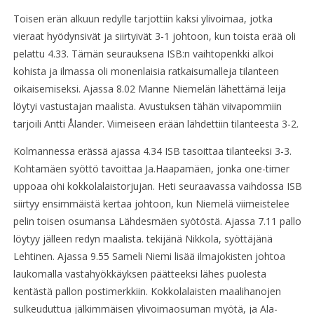
Toisen erän alkuun redylle tarjottiin kaksi ylivoimaa, jotka
vieraat hyödynsivät ja siirtyivät 3-1 johtoon, kun toista erää oli
pelattu 4.33. Tämän seurauksena ISB:n vaihtopenkki alkoi
kohista ja ilmassa oli monenlaisia ratkaisumalleja tilanteen
oikaisemiseksi. Ajassa 8.02 Manne Niemelän lähettämä leija
löytyi vastustajan maalista. Avustuksen tähän viivapommiin
tarjoili Antti Ålander. Viimeiseen erään lähdettiin tilanteesta 3-2.
Kolmannessa erässä ajassa 4.34 ISB tasoittaa tilanteeksi 3-3.
Kohtamäen syöttö tavoittaa Ja.Haapamäen, jonka one-timer
uppoaa ohi kokkolalaistorjujan. Heti seuraavassa vaihdossa ISB
siirtyy ensimmäistä kertaa johtoon, kun Niemelä viimeistelee
pelin toisen osumansa Lähdesmäen syötöstä. Ajassa 7.11 pallo
löytyy jälleen redyn maalista. tekijänä Nikkola, syöttäjänä
Lehtinen. Ajassa 9.55 Sameli Niemi lisää ilmajokisten johtoa
laukomalla vastahyökkäyksen päätteeksi lähes puolesta
kentästä pallon postimerkkiin. Kokkolalaisten maalihanojen
sulkeuduttua jälkimmäisen ylivoimaosuman myötä, ja Ala-