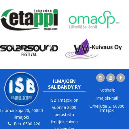
ILMAJOEN
SALIBANDY RY
Kotihalli:
Ilmajoki-halli
ISB Ilmajoki on
Urheilutie 2, 60800
vuonna 2000
Ilmajoki
Luomankuja 20, 60800
perustettu
Ilmajoki
ilmajokelainen
Puh. 0500 120
salibandyn