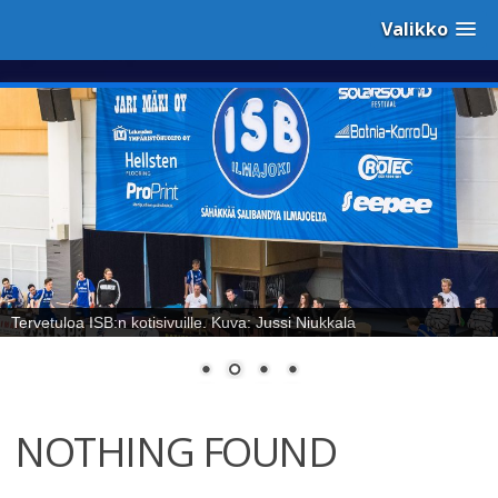
Valikko
Sähäkkää salibandya Ilmajoelta! Kuva: Jussi Niukkala
NOTHING FOUND