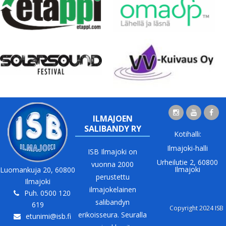
ILMAJOEN
SALIBANDY RY
Kotihalli:
Ilmajoki-halli
ISB Ilmajoki on
Urheilutie 2, 60800
vuonna 2000
Ilmajoki
Luomankuja 20, 60800
perustettu
Ilmajoki
ilmajokelainen
Puh. 0500 120
salibandyn
619
Copyright 2024 ISB
erikoisseura. Seuralla
etunimi@isb.fi