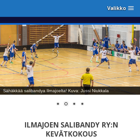
Valikko
Sähäkkää salibandya Ilmajoelta! Kuva: Jussi Niukkala
ILMAJOEN SALIBANDY RY:N
KEVÄTKOKOUS