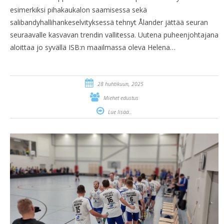
esimerkiksi pihakaukalon saamisessa sekä
salibandyhallihankeselvityksessä tehnyt Ålander jättää seuran
seuraavalle kasvavan trendin vallitessa. Uutena puheenjohtajana
aloittaa jo syvällä ISB:n maailmassa oleva Helena…
28 huhtikuun, 2025
Miehet edustus
Lue lisää..