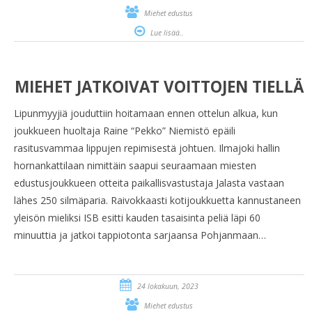
Miehet edustus
Lue lisää..
MIEHET JATKOIVAT VOITTOJEN TIELLÄ
Lipunmyyjiä jouduttiin hoitamaan ennen ottelun alkua, kun
joukkueen huoltaja Raine “Pekko” Niemistö epäili
rasitusvammaa lippujen repimisestä johtuen. Ilmajoki hallin
hornankattilaan nimittäin saapui seuraamaan miesten
edustusjoukkueen otteita paikallisvastustaja Jalasta vastaan
lähes 250 silmäparia. Raivokkaasti kotijoukkuetta kannustaneen
yleisön mieliksi ISB esitti kauden tasaisinta peliä läpi 60
minuuttia ja jatkoi tappiotonta sarjaansa Pohjanmaan…
24 lokakuun, 2023
Miehet edustus