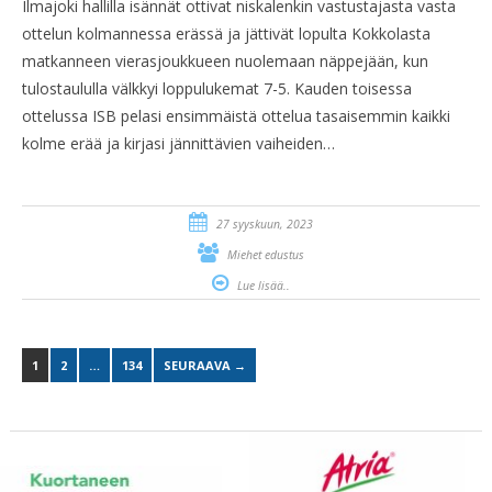
Ilmajoki hallilla isännät ottivat niskalenkin vastustajasta vasta
ottelun kolmannessa erässä ja jättivät lopulta Kokkolasta
matkanneen vierasjoukkueen nuolemaan näppejään, kun
tulostaululla välkkyi loppulukemat 7-5. Kauden toisessa
ottelussa ISB pelasi ensimmäistä ottelua tasaisemmin kaikki
kolme erää ja kirjasi jännittävien vaiheiden…
27 syyskuun, 2023
Miehet edustus
Lue lisää..
1
2
…
134
SEURAAVA →