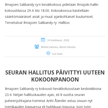
Ilmajoen Salibandy ry:n kevätkokous pidetään Ilmajoki-hallin
kokoustilassa 29.4. klo 18.00. Kokouksessa käsitellään
sääntömääräiset asiat ja muut ajankohtaiset kuulumiset.
Tervetuloa! Ilmajoen Salibandy ry. Hallitus
14 huhtikuun, 2026
,
Miehet edustus
Naiset edustus
Lue lisää..
SEURAN HALLITUS PÄIVITTYI UUTEEN
KOKOONPANOON
Ilmajoen Salibandy ry kokousti kevätkokoustaan keskiviikkona
23.4. Neljän hallituskauden ajan, eli 8 vuotta seuran
puheenjohtajana toiminut Antti Ålander astuu sivuun nyt
toimikauden loppuessa eli huhtikuun lopussa. Ison työn