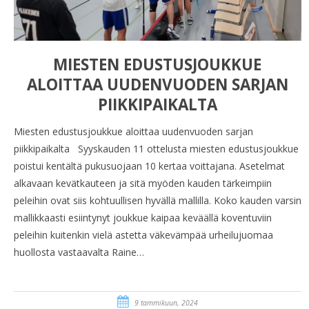
MIESTEN EDUSTUSJOUKKUE
ALOITTAA UUDENVUODEN SARJAN
PIIKKIPAIKALTA
Miesten edustusjoukkue aloittaa uudenvuoden sarjan
piikkipaikalta Syyskauden 11 ottelusta miesten edustusjoukkue
poistui kentältä pukusuojaan 10 kertaa voittajana. Asetelmat
alkavaan kevätkauteen ja sitä myöden kauden tärkeimpiin
peleihin ovat siis kohtuullisen hyvällä mallilla. Koko kauden varsin
mallikkaasti esiintynyt joukkue kaipaa keväällä koventuviin
peleihin kuitenkin vielä astetta väkevämpää urheilujuomaa
huollosta vastaavalta Raine…
9 tammikuun, 2024