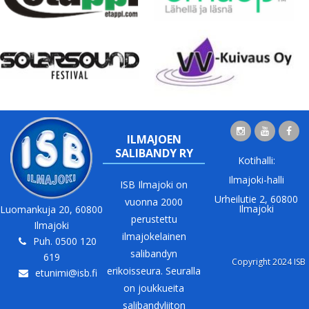
ILMAJOEN
SALIBANDY RY
Kotihalli:
Ilmajoki-halli
ISB Ilmajoki on
Urheilutie 2, 60800
vuonna 2000
Ilmajoki
Luomankuja 20, 60800
perustettu
Ilmajoki
ilmajokelainen
Puh. 0500 120
salibandyn
619
Copyright 2024 ISB
erikoisseura. Seuralla
etunimi@isb.fi
on joukkueita
salibandyliiton