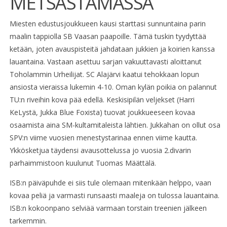
METSÄSTÄMÄSSÄ
Miesten edustusjoukkueen kausi starttasi sunnuntaina parin
maalin tappiolla SB Vaasan paapoille. Tämä tuskin tyydyttää
ketään, joten avauspisteitä jahdataan jukkien ja koirien kanssa
lauantaina. Vastaan asettuu sarjan vakuuttavasti aloittanut
Toholammin Urheilijat. SC Alajärvi kaatui tehokkaan lopun
ansiosta vieraissa lukemin 4-10. Oman kylän poikia on palannut
TU:n riveihin kova pää edellä. Keskisipilän veljekset (Harri
KeLystä, Jukka Blue Foxista) tuovat joukkueeseen kovaa
osaamista aina SM-kultamitaleista lähtien. Jukkahan on ollut osa
SPV:n viime vuosien menestystarinaa ennen viime kautta.
Ykkösketjua täydensi avausottelussa jo vuosia 2.divarin
parhaimmistoon kuulunut Tuomas Määttälä.
ISB:n päiväpuhde ei siis tule olemaan mitenkään helppo, vaan
kovaa peliä ja varmasti runsaasti maaleja on tulossa lauantaina.
ISB:n kokoonpano selviää varmaan torstain treenien jälkeen
tarkemmin.