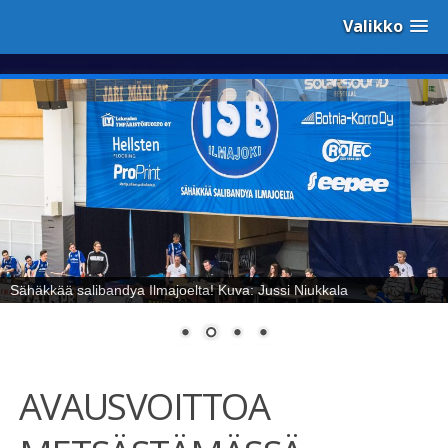
Valikko
Sähäkkää salibandya Ilmajoelta! Kuva: Jussi Niukkala
AVAUSVOITTOA