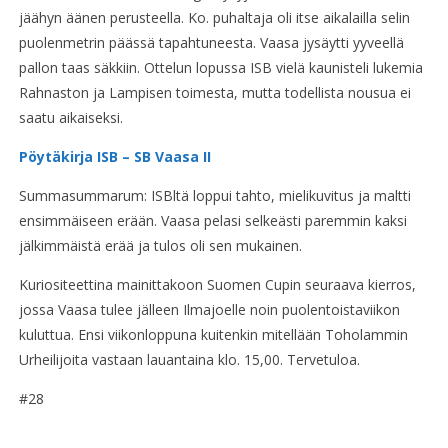
jäähyn äänen perusteella. Ko. puhaltaja oli itse aikalailla selin
puolenmetrin päässä tapahtuneesta. Vaasa jysäytti yyveellä
pallon taas säkkiin. Ottelun lopussa ISB vielä kaunisteli lukemia
Rahnaston ja Lampisen toimesta, mutta todellista nousua ei
saatu aikaiseksi.
Pöytäkirja ISB – SB Vaasa II
Summasummarum: ISBltä loppui tahto, mielikuvitus ja maltti
ensimmäiseen erään. Vaasa pelasi selkeästi paremmin kaksi
jälkimmäistä erää ja tulos oli sen mukainen.
Kuriositeettina mainittakoon Suomen Cupin seuraava kierros,
jossa Vaasa tulee jälleen Ilmajoelle noin puolentoistaviikon
kuluttua. Ensi viikonloppuna kuitenkin mitellään Toholammin
Urheilijoita vastaan lauantaina klo. 15,00. Tervetuloa.
#28