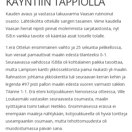
KÄYNTIIN TAPPIOLLA
Kauden avaus ja vastassa takuuvarma Vaasan rutinoinut
osasto. Lähtökohta ottelulle sangen tasainen. Viime kaudella
Vaasan herrat nipisti pinnat molemmista sarjataistoista, nyt
ISB:n vankka tavoite oli kääntää asiat toiselle tolalle.
1.erä Ottelun ensimmäinen vaihto ja 25 sekuntia pelikellossa,
kun vieraat pamauttivat maalin edestä tilanteeksi 0-1.
Seuraavassa vaihdossa ISBllä oli kohtalainen paikka tasoittaa,
mutta Lampisen kantti ykkössektorista painui niukasti yli maalin.
Rahnaston johtama ykköskenttä tuli seuraavan kerran kehiin ja
legenda #97 pisti pallon maalin edestä vuoren varmasti säkkiin.
Tilanne 1-1. Erä eteni kotijoukkueen hienoisessa otteessa, Ville
Loukasmäki vastasikin seuraavasta osumasta, maalin
syöttäjänä toimi taikuri Hietikko. Ensimmäisessä erässä ei
enempään maaleja nähtykään, kotijoukkueella oli hyviä tontteja
useampaankin osumaan, mutta tehottomuudesta oli
muodostumassa päivän sana.