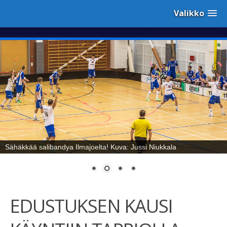
Valikko
Sähäkkää salibandya Ilmajoelta! Kuva: Jussi Niukkala
EDUSTUKSEN KAUSI