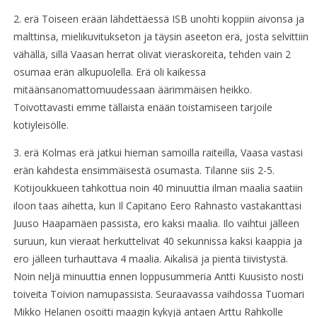
2. erä Toiseen erään lähdettäessä ISB unohti koppiin aivonsa ja
malttinsa, mielikuvitukseton ja täysin aseeton erä, josta selvittiin
vähällä, sillä Vaasan herrat olivat vieraskoreita, tehden vain 2
osumaa erän alkupuolella. Erä oli kaikessa
mitäänsanomattomuudessaan äärimmäisen heikko.
Toivottavasti emme tällaista enään toistamiseen tarjoile
kotiyleisölle.
3. erä Kolmas erä jatkui hieman samoilla raiteilla, Vaasa vastasi
erän kahdesta ensimmäisestä osumasta. Tilanne siis 2-5.
Kotijoukkueen tahkottua noin 40 minuuttia ilman maalia saatiin
iloon taas aihetta, kun Il Capitano Eero Rahnasto vastakanttasi
Juuso Haapamäen passista, ero kaksi maalia. Ilo vaihtui jälleen
suruun, kun vieraat herkuttelivat 40 sekunnissa kaksi kaappia ja
ero jälleen turhauttava 4 maalia. Aikalisä ja pientä tiivistystä.
Noin neljä minuuttia ennen loppusummeria Antti Kuusisto nosti
toiveita Toivion namupassista. Seuraavassa vaihdossa Tuomari
Mikko Helanen osoitti maagin kykyjä antaen Arttu Rahkolle