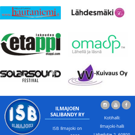
ILMAJOEN
SALIBANDY RY
Kotihalli:
Ilmajoki-halli
ISB Ilmajoki on
Urheilutie 2, 60800