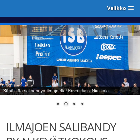
Valikko
Sähäkkää salibandya Ilmajoelta! Kuva: Jussi Niukkala
ILMAJOEN SALIBANDY