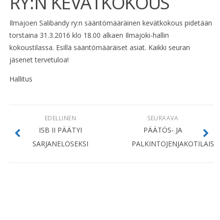
RY:N KEVÄTKOKOUS
Ilmajoen Salibandy ry:n sääntömääräinen kevätkokous pidetään
torstaina 31.3.2016 klo 18.00 alkaen Ilmajoki-hallin
kokoustilassa. Esillä sääntömääräiset asiat. Kaikki seuran
jäsenet tervetuloa!
Hallitus
EDELLINEN
SEURAAVA
ISB II PÄÄTYI
PÄÄTÖS- JA
SARJANELOSEKSI
PALKINTOJENJAKOTILAISU