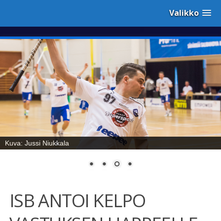
Valikko
Kuva: Jussi Niukkala
ISB ANTOI KELPO