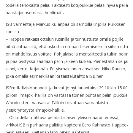
todella tehokasta peliä. Taktisesti kotijoukkue pelasi hyvää peliä
haastajanasemasta huolimatta.
ISB valmentaja Markus Kujanpää oli samoilla linjoilla Pulkkisen
kanssa.
– Happee ratkaisi ottelun rutiinilla ja tunnustusta omille pojille
pitää antaa siitä, että uskottiin omaan tekemiseen ja siihen että
on mahdollisuus voittaa. Pohjalaisella mentaliteetilla tultiin peliin
ja pää pystyssä saadaan pelin jälkeen kulkea. Pienestähän se jäi
kiinni, kertoi Kujanpää. Erityismaininnan ansaitsee Niko Raunio,
joka omalla esimerkillään loi taistelutahtoa ISB:hen.
ISB:n II-divisioonapelit jatkuvat jo nyt lauantaina 29.10 klo 15.00,
jolloin Ilmajoki-hallilla on vastassa toinen puhtaan pelin joukkue
Woodcutters Vaasasta. Tällöin toivotaan samanlaista
yleisöryntäystä Ilmajoki-hallille.
– Oli todella mahtava pelata tällaisen yleisömäärän edessä,
virkkoi ISB:n parhaana palkittu kapteeni Eero Rahnasto Happee-
pelin jälkeen. Sieltähän lähti oikein ääntäkin!