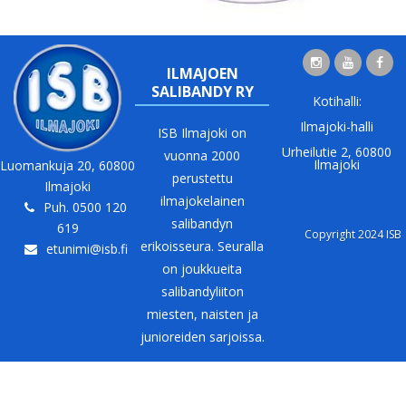
ILMAJOEN
SALIBANDY RY
Kotihalli:
Ilmajoki-halli
ISB Ilmajoki on
Urheilutie 2, 60800
vuonna 2000
Ilmajoki
Luomankuja 20, 60800
perustettu
Ilmajoki
ilmajokelainen
Puh. 0500 120
salibandyn
619
Copyright 2024 ISB
erikoisseura. Seuralla
etunimi@isb.fi
on joukkueita
salibandyliiton
miesten, naisten ja
junioreiden sarjoissa.