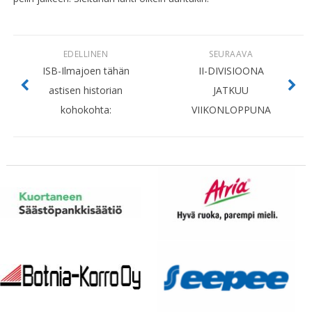
EDELLINEN
SEURAAVA
ISB-Ilmajoen tähän
II-DIVISIOONA
astisen historian
JATKUU
kohokohta:
VIIKONLOPPUNA