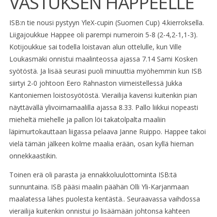
VASTUKSEN HAPPEELLE
ISB:n tie nousi pystyyn YleX-cupin (Suomen Cup) 4.kierroksella.
Liigajoukkue Happee oli parempi numeroin 5-8 (2-4,2-1,1-3).
Kotijoukkue sai todella loistavan alun ottelulle, kun Ville
Loukasmäki onnistui maalinteossa ajassa 7.14 Sami Kosken
syötöstä. Ja lisää seurasi puoli minuuttia myöhemmin kun ISB
siirtyi 2-0 johtoon Eero Rahnaston viimeistellessä Jukka
Kantoniemen loistosyötöstä. Vierailija kavensi kuitenkin pian
näyttävällä ylivoimamaalilla ajassa 8.33. Pallo liikkui nopeasti
mieheltä miehelle ja pallon löi takatolpalta maaliin
läpimurtokauttaan liigassa pelaava Janne Ruippo. Happee takoi
vielä tämän jälkeen kolme maalia erään, osan kyllä hieman
onnekkaastikin.
Toinen erä oli parasta ja ennakkoluulottominta ISB:tä
sunnuntaina. ISB pääsi maalin päähän Olli Yli-Karjanmaan
maalatessa lähes puolesta kentästä.. Seuraavassa vaihdossa
vierailija kuitenkin onnistui jo lisäämään johtonsa kahteen