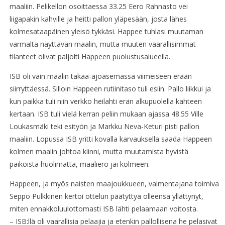
maaliin. Pelikellon osoittaessa 33.25 Eero Rahnasto vei
liigapakin kahville ja heitti pallon yläpesään, josta lähes
kolmesataapäinen yleisö tykkäsi. Happee tuhlasi muutaman
varmalta näyttävän maalin, mutta muuten vaarallisimmat
tilanteet olivat paljolti Happeen puolustusalueella.
ISB oli vain maalin takaa-ajoasemassa viimeiseen erään
siirryttäessä. Silloin Happeen rutiinitaso tuli esiin. Pallo liikkui ja
kun paikka tuli niin verkko heilahti erän alkupuolella kahteen
kertaan. ISB tuli vielä kerran peliin mukaan ajassa 48.55 Ville
Loukasmäki teki esityön ja Markku Neva-Keturi pisti pallon
maaliin. Lopussa ISB yritti kovalla karvauksella saada Happeen
kolmen maalin johtoa kiinni, mutta muutamista hyvistä
paikoista huolimatta, maaliero jäi kolmeen.
Happeen, ja myös naisten maajoukkueen, valmentajana toimiva
Seppo Pulkkinen kertoi ottelun päätyttyä olleensa yllättynyt,
miten ennakkoluulottomasti ISB lähti pelaamaan voitosta.
– ISB:llä oli vaarallisia pelaajia ja etenkin pallollisena he pelasivat