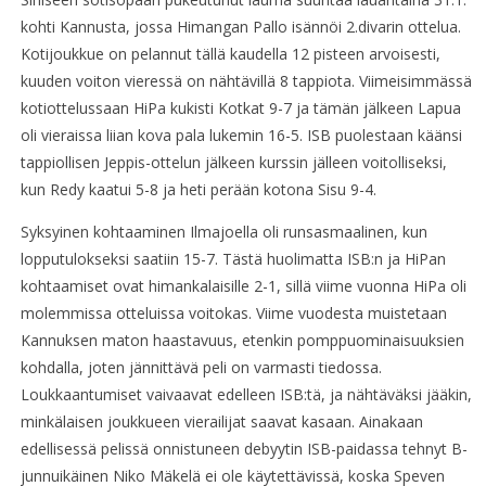
kohti Kannusta, jossa Himangan Pallo isännöi 2.divarin ottelua.
Kotijoukkue on pelannut tällä kaudella 12 pisteen arvoisesti,
kuuden voiton vieressä on nähtävillä 8 tappiota. Viimeisimmässä
kotiottelussaan HiPa kukisti Kotkat 9-7 ja tämän jälkeen Lapua
oli vieraissa liian kova pala lukemin 16-5. ISB puolestaan käänsi
tappiollisen Jeppis-ottelun jälkeen kurssin jälleen voitolliseksi,
kun Redy kaatui 5-8 ja heti perään kotona Sisu 9-4.
Syksyinen kohtaaminen Ilmajoella oli runsasmaalinen, kun
lopputulokseksi saatiin 15-7. Tästä huolimatta ISB:n ja HiPan
kohtaamiset ovat himankalaisille 2-1, sillä viime vuonna HiPa oli
molemmissa otteluissa voitokas. Viime vuodesta muistetaan
Kannuksen maton haastavuus, etenkin pomppuominaisuuksien
kohdalla, joten jännittävä peli on varmasti tiedossa.
Loukkaantumiset vaivaavat edelleen ISB:tä, ja nähtäväksi jääkin,
minkälaisen joukkueen vierailijat saavat kasaan. Ainakaan
edellisessä pelissä onnistuneen debyytin ISB-paidassa tehnyt B-
junnuikäinen Niko Mäkelä ei ole käytettävissä, koska Speven