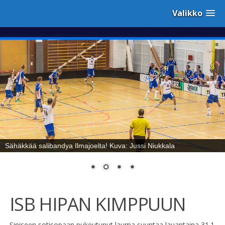
Valikko
Sähäkkää salibandya Ilmajoelta! Kuva: Jussi Niukkala
ISB HIPAN KIMPPUUN
Siniseen sotisopaan pukeutunut lauma suuntaa lauantaina 31.1.