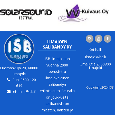
ILMAJOEN
SALIBANDY RY
Kotihalli:
Ilmajoki-halli
ISB Ilmajoki on
Urheilutie 2, 60800
vuonna 2000
Ilmajoki
Luomankuja 20, 60800
perustettu
Ilmajoki
ilmajokelainen
Puh. 0500 120
salibandyn
619
Copyright 2024 ISB
erikoisseura. Seuralla
etunimi@isb.fi
on joukkueita
salibandyliiton
miesten, naisten ja