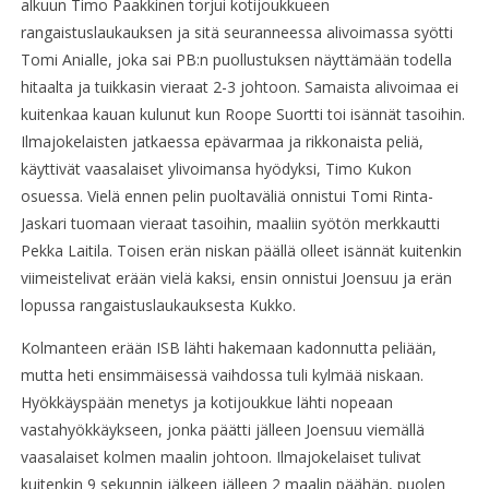
alkuun Timo Paakkinen torjui kotijoukkueen
rangaistuslaukauksen ja sitä seuranneessa alivoimassa syötti
Tomi Anialle, joka sai PB:n puollustuksen näyttämään todella
hitaalta ja tuikkasin vieraat 2-3 johtoon. Samaista alivoimaa ei
kuitenkaa kauan kulunut kun Roope Suortti toi isännät tasoihin.
Ilmajokelaisten jatkaessa epävarmaa ja rikkonaista peliä,
käyttivät vaasalaiset ylivoimansa hyödyksi, Timo Kukon
osuessa. Vielä ennen pelin puoltaväliä onnistui Tomi Rinta-
Jaskari tuomaan vieraat tasoihin, maaliin syötön merkkautti
Pekka Laitila. Toisen erän niskan päällä olleet isännät kuitenkin
viimeistelivat erään vielä kaksi, ensin onnistui Joensuu ja erän
lopussa rangaistuslaukauksesta Kukko.
Kolmanteen erään ISB lähti hakemaan kadonnutta peliään,
mutta heti ensimmäisessä vaihdossa tuli kylmää niskaan.
Hyökkäyspään menetys ja kotijoukkue lähti nopeaan
vastahyökkäykseen, jonka päätti jälleen Joensuu viemällä
vaasalaiset kolmen maalin johtoon. Ilmajokelaiset tulivat
kuitenkin 9 sekunnin jälkeen jälleen 2 maalin päähän, puolen