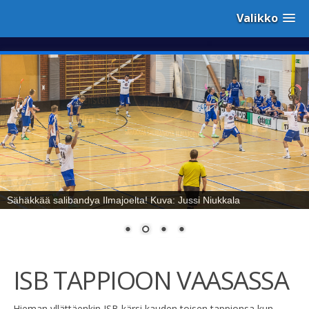
Valikko
Sähäkkää salibandya Ilmajoelta! Kuva: Jussi Niukkala
ISB TAPPIOON VAASASSA
Hieman yllättäenkin ISB kärsi kauden toisen tappionsa kun