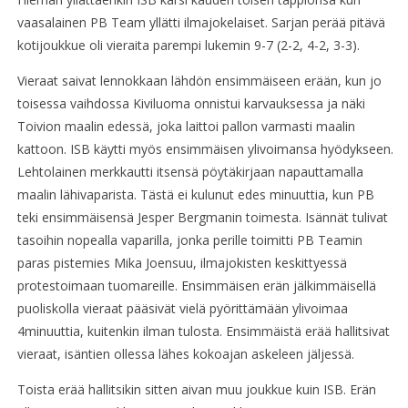
vaasalainen PB Team yllätti ilmajokelaiset. Sarjan perää pitävä
kotijoukkue oli vieraita parempi lukemin 9-7 (2-2, 4-2, 3-3).
Vieraat saivat lennokkaan lähdön ensimmäiseen erään, kun jo
toisessa vaihdossa Kiviluoma onnistui karvauksessa ja näki
Toivion maalin edessä, joka laittoi pallon varmasti maalin
kattoon. ISB käytti myös ensimmäisen ylivoimansa hyödykseen.
Lehtolainen merkkautti itsensä pöytäkirjaan napauttamalla
maalin lähivaparista. Tästä ei kulunut edes minuuttia, kun PB
teki ensimmäisensä Jesper Bergmanin toimesta. Isännät tulivat
tasoihin nopealla vaparilla, jonka perille toimitti PB Teamin
paras pistemies Mika Joensuu, ilmajokisten keskittyessä
protestoimaan tuomareille. Ensimmäisen erän jälkimmäisellä
puoliskolla vieraat pääsivät vielä pyörittämään ylivoimaa
4minuuttia, kuitenkin ilman tulosta. Ensimmäistä erää hallitsivat
vieraat, isäntien ollessa lähes kokoajan askeleen jäljessä.
Toista erää hallitsikin sitten aivan muu joukkue kuin ISB. Erän