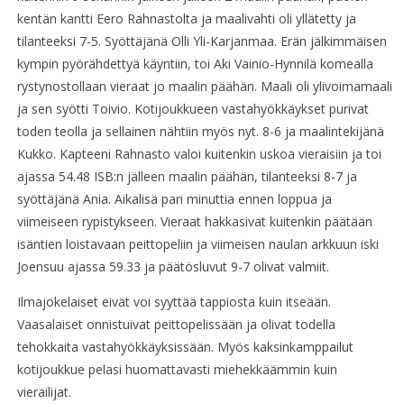
kentän kantti Eero Rahnastolta ja maalivahti oli yllätetty ja
tilanteeksi 7-5. Syöttäjänä Olli Yli-Karjanmaa. Erän jälkimmäisen
kympin pyörähdettyä käyntiin, toi Aki Vainio-Hynnilä komealla
rystynostollaan vieraat jo maalin päähän. Maali oli ylivoimamaali
ja sen syötti Toivio. Kotijoukkueen vastahyökkäykset purivat
toden teolla ja sellainen nähtiin myös nyt. 8-6 ja maalintekijänä
Kukko. Kapteeni Rahnasto valoi kuitenkin uskoa vieraisiin ja toi
ajassa 54.48 ISB:n jälleen maalin päähän, tilanteeksi 8-7 ja
syöttäjänä Ania. Aikalisä pari minuttia ennen loppua ja
viimeiseen rypistykseen. Vieraat hakkasivat kuitenkin päätään
isäntien loistavaan peittopeliin ja viimeisen naulan arkkuun iski
Joensuu ajassa 59.33 ja päätösluvut 9-7 olivat valmiit.
Ilmajokelaiset eivät voi syyttää tappiosta kuin itseään.
Vaasalaiset onnistuivat peittopelissään ja olivat todella
tehokkaita vastahyökkäyksissään. Myös kaksinkamppailut
kotijoukkue pelasi huomattavasti miehekkäämmin kuin
vierailijat.