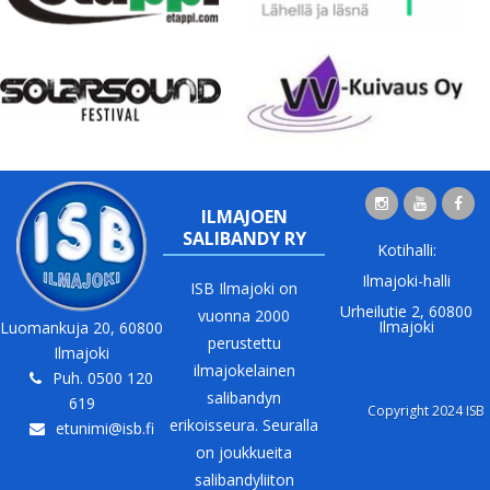
ILMAJOEN
SALIBANDY RY
Kotihalli:
Ilmajoki-halli
ISB Ilmajoki on
Urheilutie 2, 60800
vuonna 2000
Ilmajoki
Luomankuja 20, 60800
perustettu
Ilmajoki
ilmajokelainen
Puh. 0500 120
salibandyn
619
Copyright 2024 ISB
erikoisseura. Seuralla
etunimi@isb.fi
on joukkueita
salibandyliiton