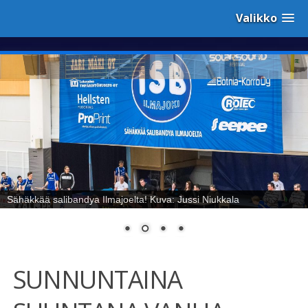
Valikko
Sähäkkää salibandya Ilmajoelta! Kuva: Jussi Niukkala
SUNNUNTAINA