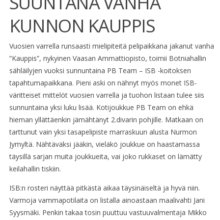
SUUNTANA VANHA
KUNNON KAUPPIS
Vuosien varrella runsaasti mielipiteitä pelipaikkana jakanut vanha
”Kauppis”, nykyinen Vaasan Ammattiopisto, toimii Botniahallin
sähläilyjen vuoksi sunnuntaina PB Team – ISB -koitoksen
tapahtumapaikkana. Pieni aski on nähnyt myös monet ISB-
väritteiset mittelöt vuosien varrella ja tuohon listaan tulee siis
sunnuntaina yksi luku lisää. Kotijoukkue PB Team on ehkä
hieman yllättäenkin jämähtänyt 2.divarin pohjille. Matkaan on
tarttunut vain yksi tasapelipiste marraskuun alusta Nurmon
Jymyltä. Nähtäväksi jääkin, vieläkö joukkue on haastamassa
täysillä sarjan muita joukkueita, vai joko rukkaset on lämätty
keilahallin tiskiin.
ISB:n rosteri näyttää pitkästä aikaa täysinäiseltä ja hyvä niin.
Varmoja vammapotilaita on listalla ainoastaan maalivahti Jani
Syysmäki. Penkin takaa tosin puuttuu vastuuvalmentaja Mikko