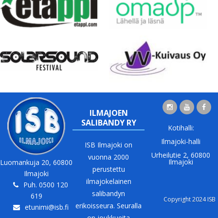
ILMAJOEN
SALIBANDY RY
Kotihalli:
Ilmajoki-halli
ISB Ilmajoki on
Urheilutie 2, 60800
vuonna 2000
Ilmajoki
Luomankuja 20, 60800
perustettu
Ilmajoki
ilmajokelainen
Puh. 0500 120
salibandyn
619
Copyright 2024 ISB
erikoisseura. Seuralla
etunimi@isb.fi
on joukkueita