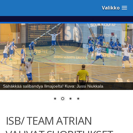
Valikko
Sähäkkää salibandya Ilmajoelta! Kuva: Jussi Niukkala
ISB/ TEAM ATRIAN