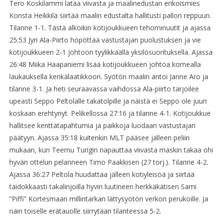
Tero Koskilammi lataa viivasta ja maalinedustan erikoismies
Konsta Heikkilä siirtää maalin edustalta hallitusti pallon reppuun.
Tilanne 1-1. Tästä alkoikin kotijoukkueen tehominuutit ja ajassa
25:53 Jyri Ala-Piirto höpöttää vastustajan puolustuksen ja vie
kotijoukkueen 2-1 johtoon tyylikkäällä yksilösuorituksella. Ajassa
26:48 Miika Haapaniemi lisää kotijoukkueen johtoa komealla
laukauksella kenkälaatikkoon. Syötön maalin antoi Janne Aro ja
tilanne 3-1. Ja heti seuraavassa vaihdossa Ala-piirto tarjoilee
upeasti Seppo Peltolalle takatolpille ja näistä ei Seppo ole juuri
koskaan erehtynyt. Pelikellossa 27:16 ja tilanne 4-1. Kotijoukkue
hallitsee kenttätapahtumia ja paikkoja luodaan vastustajan
päätyyn. Ajassa 35:18 kuitenkin MLT pääsee jälleen peliin
mukaan, kun Teemu Turigin napauttaa viivasta maskin takaa ohi
hyvän ottelun pelanneen Timo Paakkisen (27 torj.). Tilanne 4-2.
Ajassa 36:27 Peltola huudattaa jälleen kotiyleisöä ja siirtää
taidokkaasti takalinjoilla hyvin luutineen herkkäkätisen Sami
”Piffi” Kortesmaan millintarkan lättysyötön verkon perukoille. Ja
näin toiselle erätauolle siirrytään tilanteessa 5-2.