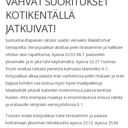
VAHVAT SUORITUKSET
KOTIKENTÄLLÄ
JATKUIVAT!
Sunnuntai-iltapäivän ratoksi saatiin vieraaksi Mailattomat
Seinäjoelta. Vierasjoukkue aloittaa pelin terävämmin ja hallitsee
ottelun alun tapahtumia. Ajassa 02:03 MLT pääseekin
ylivoimalle ja ei jätä tätä käyttämättä. Ajassa 02:27 Tuomas
Prusti sivaltaa tarkasti pienestä kulmasta tilanteeksi 0-1.
Kotijoukkue alkaa päästä erän vanhetessa peliin mukaan ja erän
loppua kohden saa luotua myös hyviä maalipaikkoja.
Maalivahdit pitävät kuitenkin molemmissa päissä kenttää
huolen, että enempää maaleja ei ensimmäisessä erässä nähdä
ja erätauolle siirrytään vierasjohdossa 0-1.
Toiseen erään kotijoukkue tulee terävämmin ja pääsee
koittamaan ylivoiman tehokkuutta ajassa 23:12. Ajassa 25:00