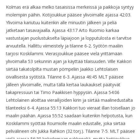
Kolmas erä alkaa melko tasaisissa merkeissä ja paikkoja syntyy
molempiin päihin. Kotijoukkue pääsee ylivoimalle ajassa 42:03.
Ylivoima kariutuu kuitenkin alle minuutin jälkeen ja peliä
jatketaan tasavajaalla. Ajassa 43:17 Arto Ruomio karkaa
vastustajan puolustukselta läpiajoon ja lopputulosta ei tarvitse
arvuutella. Hallittu viimeistely ja tilanne 6-2. Syötön maaliin
tarjosi Koskilammi. Vierasjoukkue pääsee vielä yrittämään
ylivoimalla 53 sekunnin ajan ja käyttää tilaisuuden. Ville Kakkori
siirtää takatolpilta mustan pömpeliin Jaakko Lehtolaisen
oivallisesta syötistä. Tilanne 6-3. Ajassa 46:45 MLT pääsee
jälleen ylivoimalle, mutta tällä kertaa laukaukset päätyvät
takapressuun tai Timo Paakkisen hyppysiin. Ajassa 54:06
Lehtolainen aloittaa vierailijoiden kirin ja siirtää maalinedustalta
tilanteeksi 6-4. Ajassa 55:13 Kakkori tuo vieraat illan toisellaan jo
maalin päähän. Ajassa 55:52 saadaan kuitenkin helpotusta, kun
Koskilammi syöttää Roumiolle maalin edustalle, joka siirtää
pelivälineen ohi Jukka Rahkon (32 torj.). Tilanne 7-5. MLT pääsee
vielä ajassa 56:30 kokeilemaan pakkopeliä, mutta kotijoukkue