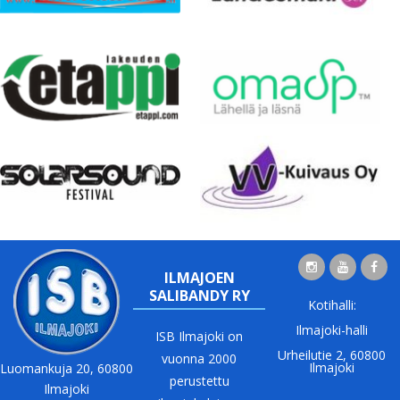
ILMAJOEN
SALIBANDY RY
Kotihalli:
Ilmajoki-halli
ISB Ilmajoki on
Urheilutie 2, 60800
vuonna 2000
Ilmajoki
Luomankuja 20, 60800
perustettu
Ilmajoki