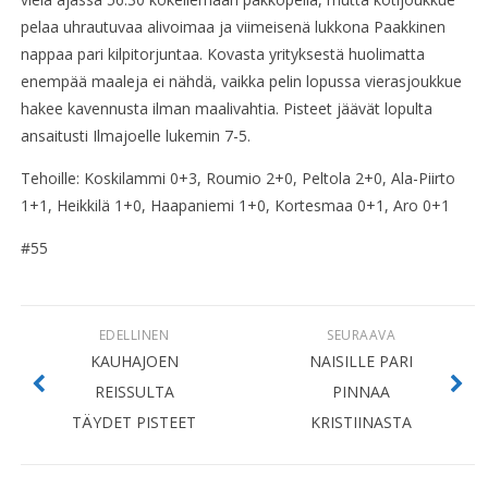
pelaa uhrautuvaa alivoimaa ja viimeisenä lukkona Paakkinen
nappaa pari kilpitorjuntaa. Kovasta yrityksestä huolimatta
enempää maaleja ei nähdä, vaikka pelin lopussa vierasjoukkue
hakee kavennusta ilman maalivahtia. Pisteet jäävät lopulta
ansaitusti Ilmajoelle lukemin 7-5.
Tehoille: Koskilammi 0+3, Roumio 2+0, Peltola 2+0, Ala-Piirto
1+1, Heikkilä 1+0, Haapaniemi 1+0, Kortesmaa 0+1, Aro 0+1
#55
EDELLINEN
SEURAAVA
KAUHAJOEN
NAISILLE PARI
REISSULTA
PINNAA
TÄYDET PISTEET
KRISTIINASTA