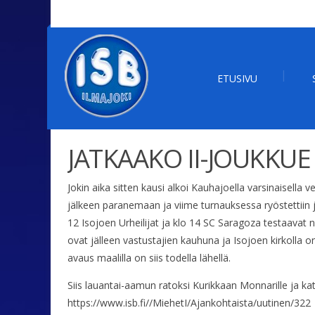
ETUSIVU
JATKAAKO II-JOUKKUE
Jokin aika sitten kausi alkoi Kauhajoella varsinaisella 
jälkeen paranemaan ja viime turnauksessa ryöstettiin jo 
12 Isojoen Urheilijat ja klo 14 SC Saragoza testaavat 
ovat jälleen vastustajien kauhuna ja Isojoen kirkolla o
avaus maalilla on siis todella lähellä.
Siis lauantai-aamun ratoksi Kurikkaan Monnarille ja kat
https://www.isb.fi//MiehetI/Ajankohtaista/uutinen/322