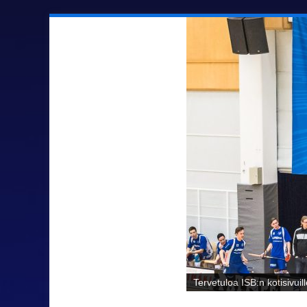
Sähäkkää salibandya Ilmaj