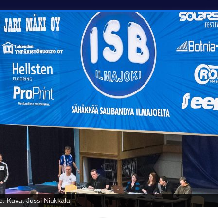
oelta! Kuva: Jussi Niukkala