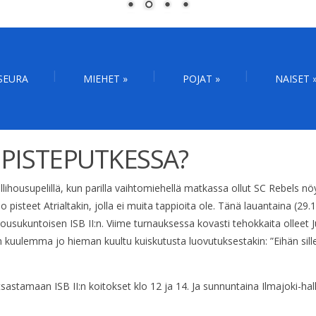
SEURA
MIEHET
»
POJAT
»
NAISET
 PISTEPUTKESSA?
vellihousupelillä, kun parilla vaihtomiehellä matkassa ollut SC Rebels n
pisteet Atrialtakin, jolla ei muita tappioita ole. Tänä lauantaina (29.
nousukuntoisen ISB II:n. Viime turnauksessa kovasti tehokkaita olleet
n kuulemma jo hieman kuultu kuiskutusta luovutuksestakin: ”Eihän sille
sastamaan ISB II:n koitokset klo 12 ja 14. Ja sunnuntaina Ilmajoki-hal