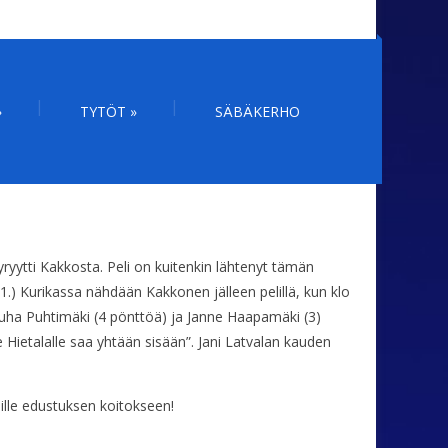
»
TYTÖT
»
SÄBÄKERHO
öyryytti Kakkosta. Peli on kuitenkin lähtenyt tämän
11.) Kurikassa nähdään Kakkonen jälleen pelillä, kun klo
 Juha Puhtimäki (4 pönttöä) ja Janne Haapamäki (3)
 Hietalalle saa yhtään sisään”. Jani Latvalan kauden
lille edustuksen koitokseen!