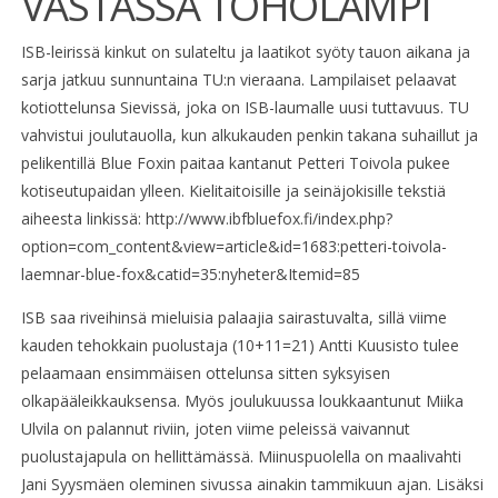
VASTASSA TOHOLAMPI
ISB-leirissä kinkut on sulateltu ja laatikot syöty tauon aikana ja
sarja jatkuu sunnuntaina TU:n vieraana. Lampilaiset pelaavat
kotiottelunsa Sievissä, joka on ISB-laumalle uusi tuttavuus. TU
vahvistui joulutauolla, kun alkukauden penkin takana suhaillut ja
pelikentillä Blue Foxin paitaa kantanut Petteri Toivola pukee
kotiseutupaidan ylleen. Kielitaitoisille ja seinäjokisille tekstiä
aiheesta linkissä: http://www.ibfbluefox.fi/index.php?
option=com_content&view=article&id=1683:petteri-toivola-
laemnar-blue-fox&catid=35:nyheter&Itemid=85
ISB saa riveihinsä mieluisia palaajia sairastuvalta, sillä viime
kauden tehokkain puolustaja (10+11=21) Antti Kuusisto tulee
pelaamaan ensimmäisen ottelunsa sitten syksyisen
olkapääleikkauksensa. Myös joulukuussa loukkaantunut Miika
Ulvila on palannut riviin, joten viime peleissä vaivannut
puolustajapula on hellittämässä. Miinuspuolella on maalivahti
Jani Syysmäen oleminen sivussa ainakin tammikuun ajan. Lisäksi