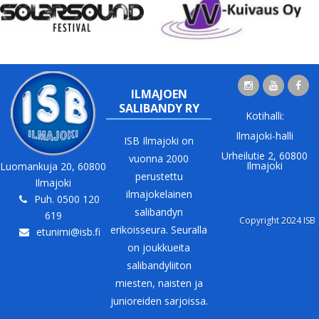
ILMAJOEN
SALIBANDY RY
Kotihalli:
Ilmajoki-halli
ISB Ilmajoki on
Urheilutie 2, 60800
vuonna 2000
Ilmajoki
Luomankuja 20, 60800
perustettu
Ilmajoki
ilmajokelainen
Puh. 0500 120
salibandyn
619
Copyright 2024 ISB
erikoisseura. Seuralla
etunimi@isb.fi
on joukkueita
salibandyliiton
miesten, naisten ja
junioreiden sarjoissa.