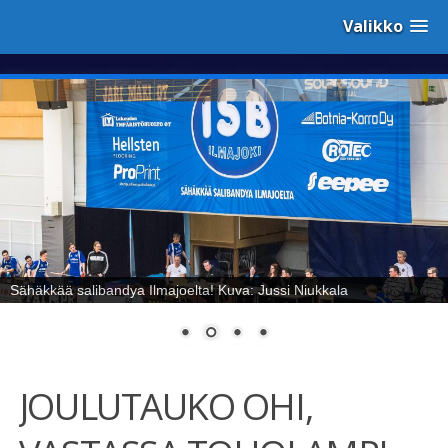
Valikko
Sähäkkää salibandya Ilmajoelta! Kuva: Jussi Niukkala
JOULUTAUKO OHI,