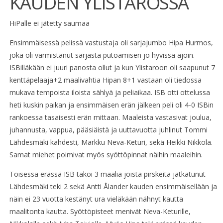
KAUDEN YLISTAROSSA
HiPalle ei jätetty saumaa
Ensimmäisessä pelissä vastustaja oli sarjajumbo Hipa Hurmos,
joka oli varmistanut sarjasta putoamisen jo hyvissä ajoin.
ISBilläkään ei juuri panosta ollut ja kun Ylistaroon oli saapunut 7
kenttäpelaaja+2 maalivahtia Hipan 8+1 vastaan oli tiedossa
mukava tempoista iloista sählyä ja peliaikaa. ISB otti ottelussa
heti kuskin paikan ja ensimmäisen erän jälkeen peli oli 4-0 ISBin
rankoessa tasaisesti erän mittaan. Maaleista vastasivat joulua,
juhannusta, vappua, pääsiäistä ja uuttavuotta juhlinut Tommi
Lähdesmäki kahdesti, Markku Neva-Keturi, sekä Heikki Nikkola.
Samat miehet poimivat myös syöttöpinnat näihin maaleihin.
Toisessa erässä ISB takoi 3 maalia joista pirskeita jatkatunut
Lähdesmäki teki 2 sekä Antti Ålander kauden ensimmäisellään ja
näin ei 23 vuotta kestänyt ura vieläkään nähnyt kautta
maalitonta kautta. Syöttöpisteet menivät Neva-Keturille,