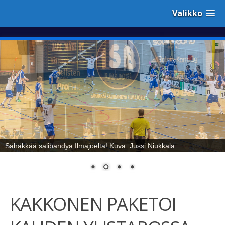
Valikko
Sähäkkää salibandya Ilmajoelta! Kuva: Jussi Niukkala
KAKKONEN PAKETOI