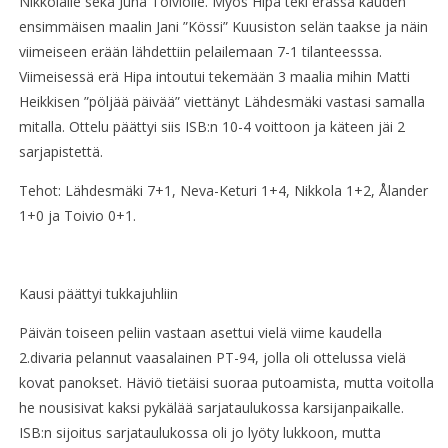
Nikkolalle sekä Juha Toiviolle. Myös Hipa teki erässä kauden
ensimmäisen maalin Jani ”Kössi” Kuusiston selän taakse ja näin
viimeiseen erään lähdettiin pelailemaan 7-1 tilanteesssa.
Viimeisessä erä Hipa intoutui tekemään 3 maalia mihin Matti
Heikkisen ”pöljää päivää” viettänyt Lähdesmäki vastasi samalla
mitalla. Ottelu päättyi siis ISB:n 10-4 voittoon ja käteen jäi 2
sarjapistettä.
Tehot: Lähdesmäki 7+1, Neva-Keturi 1+4, Nikkola 1+2, Ålander
1+0 ja Toivio 0+1.
Kausi päättyi tukkajuhliin
Päivän toiseen peliin vastaan asettui vielä viime kaudella
2.divaria pelannut vaasalainen PT-94, jolla oli ottelussa vielä
kovat panokset. Häviö tietäisi suoraa putoamista, mutta voitolla
he nousisivat kaksi pykälää sarjataulukossa karsijanpaikalle.
ISB:n sijoitus sarjataulukossa oli jo lyöty lukkoon, mutta