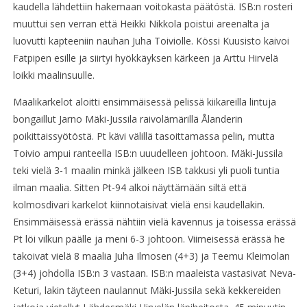
kaudella lähdettiin hakemaan voitokasta päätöstä. ISB:n rosteri
muuttui sen verran että Heikki Nikkola poistui areenalta ja
luovutti kapteeniin nauhan Juha Toiviolle. Kössi Kuusisto kaivoi
Fatpipen esille ja siirtyi hyökkäyksen kärkeen ja Arttu Hirvelä
loikki maalinsuulle.
Maalikarkelot aloitti ensimmäisessä pelissä kiikareilla lintuja
bongaillut Jarno Mäki-Jussila raivolämärillä Ålanderin
poikittaissyötöstä. Pt kävi välillä tasoittamassa pelin, mutta
Toivio ampui ranteella ISB:n uuudelleen johtoon. Mäki-Jussila
teki vielä 3-1 maalin minkä jälkeen ISB takkusi yli puoli tuntia
ilman maalia. Sitten Pt-94 alkoi näyttämään siltä että
kolmosdivari karkelot kiinnotaisivat vielä ensi kaudellakin.
Ensimmäisessä erässä nähtiin vielä kavennus ja toisessa erässä
Pt löi vilkun päälle ja meni 6-3 johtoon. Viimeisessä erässä he
takoivat vielä 8 maalia Juha Ilmosen (4+3) ja Teemu Kleimolan
(3+4) johdolla ISB:n 3 vastaan. ISB:n maaleista vastasivat Neva-
Keturi, lakin täyteen naulannut Mäki-Jussila sekä kekkereiden