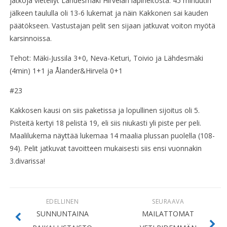
jatkoja vietellyt Lähdesmäki Hirvelän läpiheitosta. 45 minuutin
jälkeen taululla oli 13-6 lukemat ja näin Kakkonen sai kauden
päätökseen. Vastustajan pelit sen sijaan jatkuvat voiton myötä
karsinnoissa.
Tehot: Mäki-Jussila 3+0, Neva-Keturi, Toivio ja Lähdesmäki
(4min) 1+1 ja Ålander&Hirvelä 0+1
#23
Kakkosen kausi on siis paketissa ja lopullinen sijoitus oli 5.
Pisteitä kertyi 18 pelistä 19, eli siis niukasti yli piste per peli.
Maalilukema näyttää lukemaa 14 maalia plussan puolella (108-
94). Pelit jatkuvat tavoitteen mukaisesti siis ensi vuonnakin
3.divarissa!
EDELLINEN
SEURAAVA
SUNNUNTAINA
MAILATTOMAT