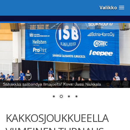
Valikko
Sähäkkää salibandya Ilmajoelta! Kuva: Jussi Niukkala
KAKKOSJOUKKUEELLA