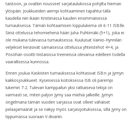
taistoon, ja ovatkin nousseet sarjataulukossa pohjilta hieman
ylöspäin. Joukkueiden aiempi kohtaaminen tapahtui tällä
kaudella niin ikään Kristiinassa kauden ensimmäisessä
turnauksessa. Tämän kohtaamisen loppulukema oli 6-11 ISB:lle.
Siinä ottelussa tehomiehenä hääri Juha Puhtimäki (5+1), joka ei
ole mukana tulevassa turnauksessa. Kuuluisat Vainio-Hynnilän
veljekset keräsivät samaisessa ottelussa yhteistehot 4+4, ja
Pösöhän osoitti tiistaisissa treeneissä olevansa edelleen todella
vaarallisessa kunnossa.
Ennen joulua Kaskisten turnauksessa kohtasivat ISB:n ja Jymyn
kakkosjoukkueet. Kyseisessä koitoksessa ISB oli parempi
lukemin 7-2. Tulevan kamppailun yksi ratkaiseva tekijä on
varmasti se, miten paljon Jymy saa miehiä jalkeille. Jymyn
ongelmana tämän vuoden sarjassa ovat olleet vähäiset
pelaajamäärät ja se näkyy myös sarjasijoituksessa, sillä Jymy on
tippumassa suoraan V-divariin.