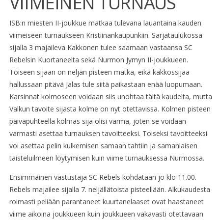
VIIMEINEN TURNAUS
ISB:n miesten II-joukkue matkaa tulevana lauantaina kauden
viimeiseen turnaukseen Kristiinankaupunkiin. Sarjataulukossa
sijalla 3 majaileva Kakkonen tulee saamaan vastaansa SC
Rebelsin Kuortaneelta sekä Nurmon Jymyn II-joukkueen.
Toiseen sijaan on neljän pisteen matka, eikä kakkossijaa
hallussaan pitävä Jalas tule siitä paikastaan enää luopumaan.
Karsinnat kolmoseen voidaan siis unohtaa tältä kaudelta, mutta
Valkun tavoite sijasta kolme on nyt otettavissa. Kolmen pisteen
päiväpuhteella kolmas sija olisi varma, joten se voidaan
varmasti asettaa turnauksen tavoitteeksi. Toiseksi tavoitteeksi
voi asettaa pelin kulkemisen samaan tahtiin ja samanlaisen
taisteluilmeen löytymisen kuin viime turnauksessa Nurmossa.
Ensimmäinen vastustaja SC Rebels kohdataan jo klo 11.00.
Rebels majailee sijalla 7. neljällätoista pisteellään. Alkukaudesta
roimasti peliään parantaneet kuurtanelaaset ovat haastaneet
viime aikoina joukkueen kuin joukkueen vakavasti otettavaan