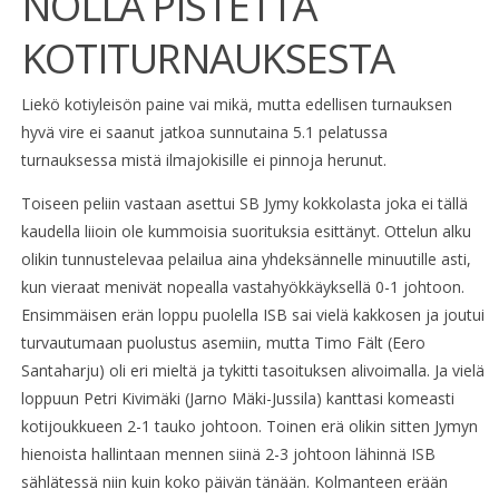
NOLLA PISTETTÄ
KOTITURNAUKSESTA
Liekö kotiyleisön paine vai mikä, mutta edellisen turnauksen
hyvä vire ei saanut jatkoa sunnutaina 5.1 pelatussa
turnauksessa mistä ilmajokisille ei pinnoja herunut.
Toiseen peliin vastaan asettui SB Jymy kokkolasta joka ei tällä
kaudella liioin ole kummoisia suorituksia esittänyt. Ottelun alku
olikin tunnustelevaa pelailua aina yhdeksännelle minuutille asti,
kun vieraat menivät nopealla vastahyökkäyksellä 0-1 johtoon.
Ensimmäisen erän loppu puolella ISB sai vielä kakkosen ja joutui
turvautumaan puolustus asemiin, mutta Timo Fält (Eero
Santaharju) oli eri mieltä ja tykitti tasoituksen alivoimalla. Ja vielä
loppuun Petri Kivimäki (Jarno Mäki-Jussila) kanttasi komeasti
kotijoukkueen 2-1 tauko johtoon. Toinen erä olikin sitten Jymyn
hienoista hallintaan mennen siinä 2-3 johtoon lähinnä ISB
sählätessä niin kuin koko päivän tänään. Kolmanteen erään