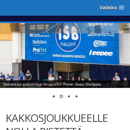
Valikko
Sähäkkää salibandya Ilmajoelta! Kuva: Jussi Niukkala
KAKKOSJOUKKUEELLE