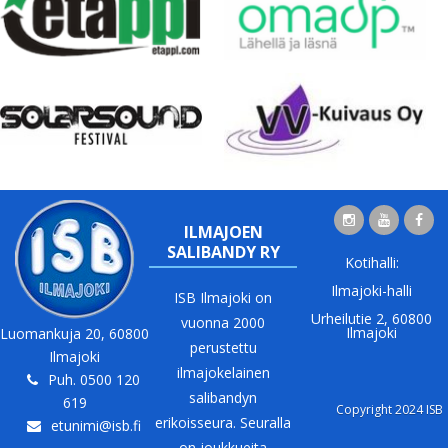
ILMAJOEN
SALIBANDY RY
Kotihalli:
Ilmajoki-halli
ISB Ilmajoki on
Urheilutie 2, 60800
vuonna 2000
Ilmajoki
Luomankuja 20, 60800
perustettu
Ilmajoki
ilmajokelainen
Puh. 0500 120
salibandyn
619
Copyright 2024 ISB
erikoisseura. Seuralla
etunimi@isb.fi
on joukkueita