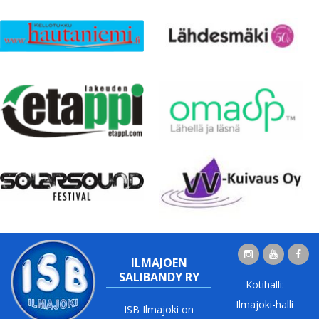
ILMAJOEN
SALIBANDY RY
Kotihalli:
Ilmajoki-halli
ISB Ilmajoki on