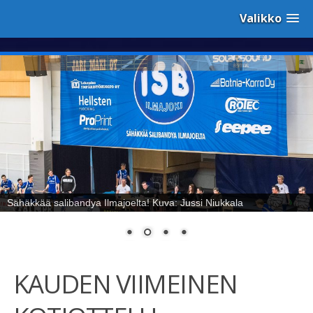
Valikko
Sähäkkää salibandya Ilmajoelta! Kuva: Jussi Niukkala
KAUDEN VIIMEINEN