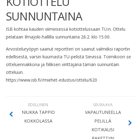
KOTIOTTELU
SUNNUNTAINA
ISB kohtaa kauden viimeisessä kotiottelussaan TU:n. Ottelu
pelataan Ilmajoki-hallilla sunnuntaina 26.2. klo 15.00.
Arvosteluryöpyn saanut reportteri on saanut valmiiksi raportin
edellisestä, varsin kuumasta TU-pelistä Sievissä. Toimikoon se
otteluennakkona ja fiiliksen virittäjänä tämän sunnuntain
otteluun.
https://www.isb.fi//miehet-edustus/ottelu/620
EDELLINEN
SEURAAVA
NIUKKA TAPPIO
VAPAUTUNEELLA
KOKKOLASSA
PELILLÄ
KOTIKAUSI
PAKETTIIN