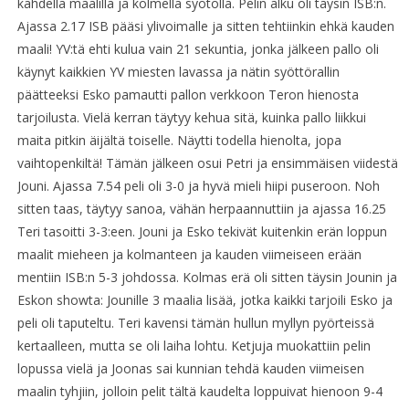
kahdella maalilla ja kolmella syötöllä. Pelin alku oli täysin ISB:n.
Ajassa 2.17 ISB pääsi ylivoimalle ja sitten tehtiinkin ehkä kauden
maali! YV:tä ehti kulua vain 21 sekuntia, jonka jälkeen pallo oli
käynyt kaikkien YV miesten lavassa ja nätin syöttörallin
päätteeksi Esko pamautti pallon verkkoon Teron hienosta
tarjoilusta. Vielä kerran täytyy kehua sitä, kuinka pallo liikkui
maita pitkin äijältä toiselle. Näytti todella hienolta, jopa
vaihtopenkiltä! Tämän jälkeen osui Petri ja ensimmäisen viidestä
Jouni. Ajassa 7.54 peli oli 3-0 ja hyvä mieli hiipi puseroon. Noh
sitten taas, täytyy sanoa, vähän herpaannuttiin ja ajassa 16.25
Teri tasoitti 3-3:een. Jouni ja Esko tekivät kuitenkin erän loppun
maalit mieheen ja kolmanteen ja kauden viimeiseen erään
mentiin ISB:n 5-3 johdossa. Kolmas erä oli sitten täysin Jounin ja
Eskon showta: Jounille 3 maalia lisää, jotka kaikki tarjoili Esko ja
peli oli taputeltu. Teri kavensi tämän hullun myllyn pyörteissä
kertaalleen, mutta se oli laiha lohtu. Ketjuja muokattiin pelin
lopussa vielä ja Joonas sai kunnian tehdä kauden viimeisen
maalin tyhjiin, jolloin pelit tältä kaudelta loppuivat hienoon 9-4