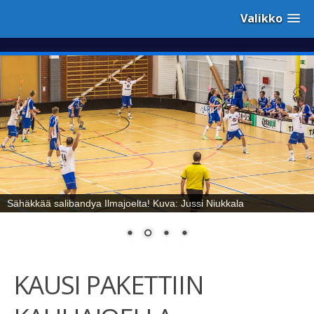
Valikko
Sähäkkää salibandya Ilmajoelta! Kuva: Jussi Niukkala
KAUSI PAKETTIIN