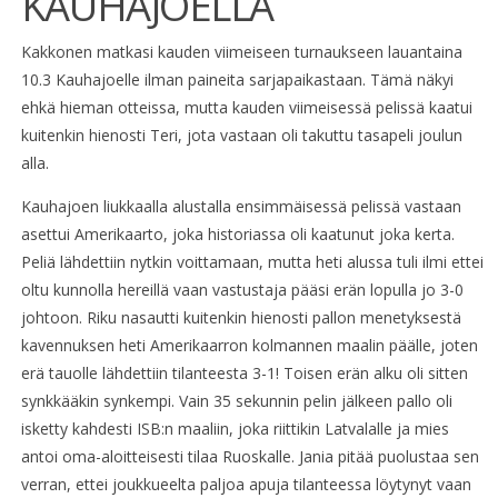
KAUHAJOELLA
Kakkonen matkasi kauden viimeiseen turnaukseen lauantaina
10.3 Kauhajoelle ilman paineita sarjapaikastaan. Tämä näkyi
ehkä hieman otteissa, mutta kauden viimeisessä pelissä kaatui
kuitenkin hienosti Teri, jota vastaan oli takuttu tasapeli joulun
alla.
Kauhajoen liukkaalla alustalla ensimmäisessä pelissä vastaan
asettui Amerikaarto, joka historiassa oli kaatunut joka kerta.
Peliä lähdettiin nytkin voittamaan, mutta heti alussa tuli ilmi ettei
oltu kunnolla hereillä vaan vastustaja pääsi erän lopulla jo 3-0
johtoon. Riku nasautti kuitenkin hienosti pallon menetyksestä
kavennuksen heti Amerikaarron kolmannen maalin päälle, joten
erä tauolle lähdettiin tilanteesta 3-1! Toisen erän alku oli sitten
synkkääkin synkempi. Vain 35 sekunnin pelin jälkeen pallo oli
isketty kahdesti ISB:n maaliin, joka riittikin Latvalalle ja mies
antoi oma-aloitteisesti tilaa Ruoskalle. Jania pitää puolustaa sen
verran, ettei joukkueelta paljoa apuja tilanteessa löytynyt vaan