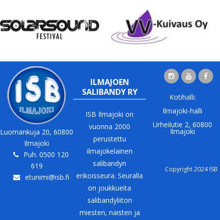
ILMAJOEN
SALIBANDY RY
Kotihalli:
Ilmajoki-halli
ISB Ilmajoki on
Urheilutie 2, 60800
vuonna 2000
Ilmajoki
Luomankuja 20, 60800
perustettu
Ilmajoki
ilmajokelainen
Puh. 0500 120
salibandyn
619
Copyright 2024 ISB
erikoisseura. Seuralla
etunimi@isb.fi
on joukkueita
salibandyliiton
miesten, naisten ja