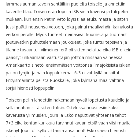
lammaslauman tavoin säntäiltiin puolelta toiselle ja annettiin
kaverille tilaa. Toisen erän lopulla ISB vielä kavensi ja tuli peliin
mukaan, kun ensin Petrin veto löysi tilaa etukulmasta ja sitten
Jussi päätti nousunsa vetoon, joka painui maalivahdin kainalosta
verkon perälle. Myös tunteet meinasivat kuumeta ja tuomarit
joutuivatkin puhuttelemaan joukkueet, joka tuntui tepsivän ja
tilanne tasaantui. Viimeinen erä oli sitten pelailua eikä ISB oikein
päässyt uhkaamaan vastustajan johtoa missään vaiheessa.
Amerikaarto sinetöi ensimmäisen voittonsa Ilmajokisista iskien
pallon tyhjiin ja näin loppulukemat 6-3 olivat kyllä ansaitut.
Erityismaininta pelistä Ruoskalle, joka kylmänä maalivahtina
torjui hienosti loppupelin.
Toiseen peliin lähdettiin hakemaan hyvää lopetusta kaudelle ja
sellainenhan siitä sitten tulikin. Ottelussa nousi esiin kaksi
kaverusta yli muiden. Jouni ja Esko naputtivat yhteensä tehot
7+3 eikä kentän kunkkua tarvinnut kauan etsiä vaan viisi maalia
iskenyt Jouni oli kyllä viittansa ansainnut! Esko säesti hienosti