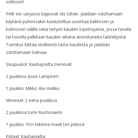
voittoon!
Pelit siis sarjassa loppuvat siis tähän. Jäädään odottamaan
käytävä puheissakin kuiskuteltua uusintaa kakkosen ja
kolmosen välillä sekä tietysti kauden lopettajaisia, jossa tavalla
tai toisella palkitaan kauden aikana ansioituneita taistelijoita!
Toimitus kiittää virallisesti tästä kaudesta ja jäädään
odottamaan tulevaa.
Sisupuukot Kauhajoelta menevät:
2 puukkoa Jouni Lampinen
1 puukko Mikko Ala-Huikku
Viimeiset 2 extra puukkoa
2 puukkoa tomi Ruohoniemi
1 puukko YV:n tekemä maali teri pelissä
Pisteet Kauhajoelta: