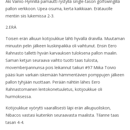
Aki Vainio-Hynnillä pamautti rystyllä single-tason golfswingillä
pallon verkkoon. Upea osuma, kerta kaikkiaan. Erätauolle
mentiin siis lukemissa 2-3.
2.ERÄ
Toisen erän alkuun kotijoukkue lähti hyvällä draivilla. Muutaman
minuutin pelin jälkeen kuskinpaikka oli vaihtunut. Ensin Eero
Rahnasto talletti hyvän karvauksen tuloksena pallon maalin.
Saman ketjun seuraava vaihto tuotti taas tulosta,
movemberpannunsa pois leikannut taikuri #97 Miika Toivio
pääsi kuin varkain iskemään hämmentävien pomppujen jälkeen
pallon tyhjään nuottaan. Perään nähtiin lähes Eero
Rahnastomainen lentokonetuuletus, kotijoukkue oli
hurmoksessa.
Kotijoukkue vyörytti vaarallisesti läpi erän alkupuoliskon,
Nibacos vastasi kuitenkin seuraavasta maalista. Tilanne taas
tasan 4-4.