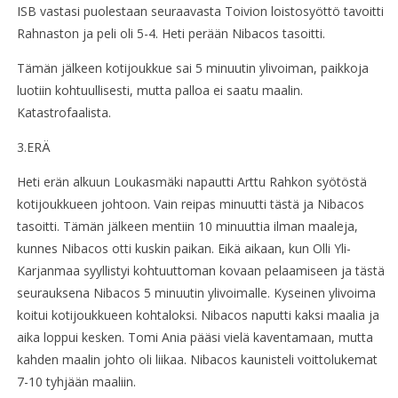
ISB vastasi puolestaan seuraavasta Toivion loistosyöttö tavoitti
Rahnaston ja peli oli 5-4. Heti perään Nibacos tasoitti.
Tämän jälkeen kotijoukkue sai 5 minuutin ylivoiman, paikkoja
luotiin kohtuullisesti, mutta palloa ei saatu maalin.
Katastrofaalista.
3.ERÄ
Heti erän alkuun Loukasmäki napautti Arttu Rahkon syötöstä
kotijoukkueen johtoon. Vain reipas minuutti tästä ja Nibacos
tasoitti. Tämän jälkeen mentiin 10 minuuttia ilman maaleja,
kunnes Nibacos otti kuskin paikan. Eikä aikaan, kun Olli Yli-
Karjanmaa syyllistyi kohtuuttoman kovaan pelaamiseen ja tästä
seurauksena Nibacos 5 minuutin ylivoimalle. Kyseinen ylivoima
koitui kotijoukkueen kohtaloksi. Nibacos naputti kaksi maalia ja
aika loppui kesken. Tomi Ania pääsi vielä kaventamaan, mutta
kahden maalin johto oli liikaa. Nibacos kaunisteli voittolukemat
7-10 tyhjään maaliin.