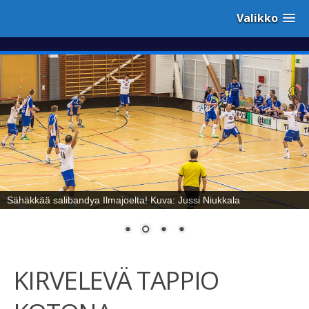
Valikko
Sähäkkää salibandya Ilmajoelta! Kuva: Jussi Niukkala
KIRVELEVÄ TAPPIO