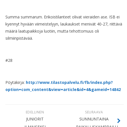
Summa summarum. Erikoistilanteet olivat vieraiden ase. ISB ei
kyennyt hyvään viimeistelyyn, laukaukset menivät 40-27, riittävä
määrä laatupaikkoja luotiin, mutta tehottomuus oli
silmiinpistävää.
#28
Pöytäkirja:
http://www.tilastopalvelu.fi/fb/index.php?
option=com_content&view=article&id=4&gameid=14842
EDELLINEN
SEURAAVA
JUNIORIT
SUNNUNTAINA
ILMAISEKSI
PAIKALLISKAMPPAILU