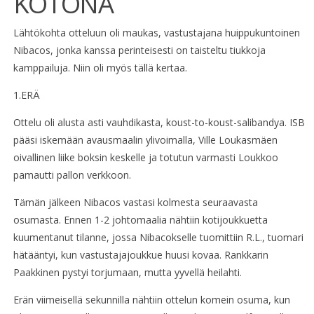
KOTONA
Lähtökohta otteluun oli maukas, vastustajana huippukuntoinen
Nibacos, jonka kanssa perinteisesti on taisteltu tiukkoja
kamppailuja. Niin oli myös tällä kertaa.
1.ERÄ
Ottelu oli alusta asti vauhdikasta, koust-to-koust-salibandya. ISB
pääsi iskemään avausmaalin ylivoimalla, Ville Loukasmäen
oivallinen liike boksin keskelle ja totutun varmasti Loukkoo
pamautti pallon verkkoon.
Tämän jälkeen Nibacos vastasi kolmesta seuraavasta
osumasta. Ennen 1-2 johtomaalia nähtiin kotijoukkuetta
kuumentanut tilanne, jossa Nibacokselle tuomittiin R.L., tuomari
hätääntyi, kun vastustajajoukkue huusi kovaa. Rankkarin
Paakkinen pystyi torjumaan, mutta yyvellä heilahti.
Erän viimeisellä sekunnilla nähtiin ottelun komein osuma, kun