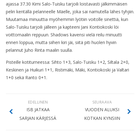
ajassa 37.30 Kimi Salo-Tuisku tarjoili loistavasti jälkimmäisen
pelin kentällä pelanneelle Mäelle, joka sai namutella lähes tyhjiin.
Muutamaa minuuttia myöhemmin lyötiin voitolle sinettiä, kun
Salo-Tuisku tarjoili jälleen ja kapteeni Jani Kontiokoski löi
voittomaalin reppuun. Shadows kavensi vielä reilu minuutti
ennen loppua, mutta siihen kiri jäi, siitä piti huolen hyvin
pelannut Juho Rinta maalin suulla.
Pisteille kotiturneessa: Sihto 1+3, Salo-Tuisku 1+2, Siltala 2+0,
Keskinen ja Huikuri 1+1, Ristimäki, Mäki, Kontiokoski ja Valtari
1+0 sekä Ranto 0+1.
EDELLINEN
SEURAAVA
ISB JATKAA
VUODEN ALUKSI
SARJAN KÄRJESSÄ
KOTKAN KYNSIIN