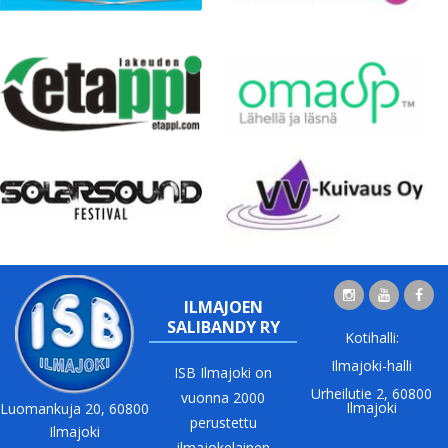
ILMAJOEN
SALIBANDY RY
Kotihalli:
Ilmajoki-halli
ISB Ilmajoki on
Urheilutie 2, 60800
vuonna 2000
Ilmajoki
Luomankuja 20, 60800
perustettu
Ilmajoki
ilmajokelainen