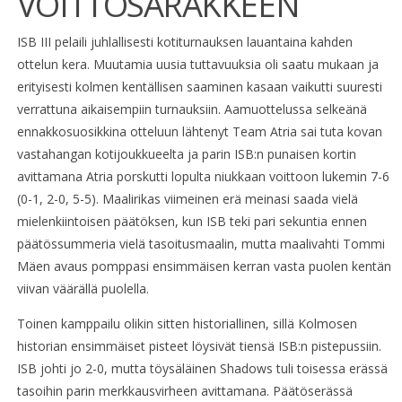
VOITTOSARAKKEEN
ISB III pelaili juhlallisesti kotiturnauksen lauantaina kahden
ottelun kera. Muutamia uusia tuttavuuksia oli saatu mukaan ja
erityisesti kolmen kentällisen saaminen kasaan vaikutti suuresti
verrattuna aikaisempiin turnauksiin. Aamuottelussa selkeänä
ennakkosuosikkina otteluun lähtenyt Team Atria sai tuta kovan
vastahangan kotijoukkueelta ja parin ISB:n punaisen kortin
avittamana Atria porskutti lopulta niukkaan voittoon lukemin 7-6
(0-1, 2-0, 5-5). Maalirikas viimeinen erä meinasi saada vielä
mielenkiintoisen päätöksen, kun ISB teki pari sekuntia ennen
päätössummeria vielä tasoitusmaalin, mutta maalivahti Tommi
Mäen avaus pomppasi ensimmäisen kerran vasta puolen kentän
viivan väärällä puolella.
Toinen kamppailu olikin sitten historiallinen, sillä Kolmosen
historian ensimmäiset pisteet löysivät tiensä ISB:n pistepussiin.
ISB johti jo 2-0, mutta töysäläinen Shadows tuli toisessa erässä
tasoihin parin merkkausvirheen avittamana. Päätöserässä