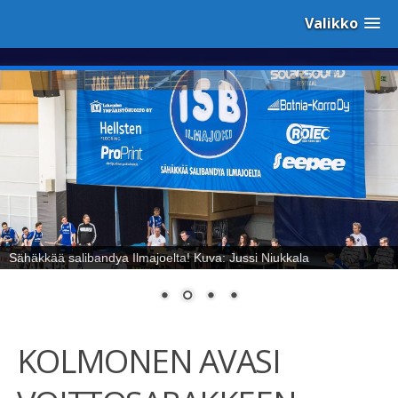
Valikko
Sähäkkää salibandya Ilmajoelta! Kuva: Jussi Niukkala
KOLMONEN AVASI