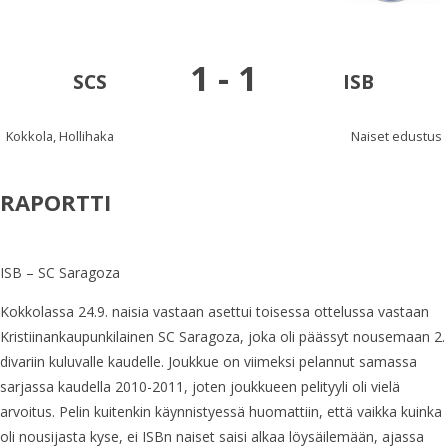
1
-
1
SCS
ISB
Kokkola, Hollihaka
Naiset edustus
RAPORTTI
ISB – SC Saragoza
Kokkolassa 24.9. naisia vastaan asettui toisessa ottelussa vastaan
Kristiinankaupunkilainen SC Saragoza, joka oli päässyt nousemaan 2.
divariin kuluvalle kaudelle. Joukkue on viimeksi pelannut samassa
sarjassa kaudella 2010-2011, joten joukkueen pelityyli oli vielä
arvoitus. Pelin kuitenkin käynnistyessä huomattiin, että vaikka kuinka
oli nousijasta kyse, ei ISBn naiset saisi alkaa löysäilemään, ajassa