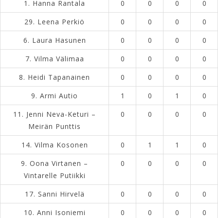
1.
Hanna Rantala
0
0
0
0
29.
Leena Perkiö
0
0
0
0
6.
Laura Hasunen
0
0
0
0
7.
Vilma Välimaa
0
0
0
0
8.
Heidi Tapanainen
0
0
0
0
9.
Armi Autio
1
0
1
0
11.
Jenni Neva-Keturi –
0
0
0
0
Meirän Punttis
14.
Vilma Kosonen
0
1
1
0
9.
Oona Virtanen –
0
0
0
0
Vintarelle Putiikki
17.
Sanni Hirvelä
0
0
0
0
10.
Anni Isoniemi
0
0
0
0