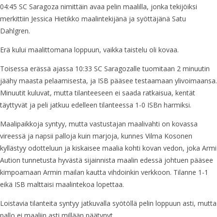
04:45 SC Saragoza nimittäin avaa pelin maalilla, jonka tekijöiksi
merkittiin Jessica Hietikko maalintekijänä ja syöttäjänä Satu
Dahlgren.
Erä kului maalittomana loppuun, vaikka taistelu oli kovaa.
Toisessa erässä ajassa 10:33 SC Saragozalle tuomitaan 2 minuutin
jäähy maasta pelaamisesta, ja ISB pääsee testaamaan ylivoimaansa.
Minuutit kuluvat, mutta tilanteeseen ei saada ratkaisua, kentät
täyttyvät ja peli jatkuu edelleen tilanteessa 1-0 ISBn harmiksi.
Maalipaikkoja syntyy, mutta vastustajan maalivahti on kovassa
vireessä ja napsii palloja kuin marjoja, kunnes Vilma Kosonen
kyllästyy odotteluun ja kiskaisee maalia kohti kovan vedon, joka Armi
Aution tunnetusta hyvästä sijainnista maalin edessä johtuen pääsee
kimpoamaan Armin mailan kautta vihdoinkin verkkoon. Tilanne 1-1
eikä ISB malttaisi maalintekoa lopettaa.
Loistavia tilanteita syntyy jatkuvalla syötöllä pelin loppuun asti, mutta
pallo ei maaliin asti millään päätynyt.