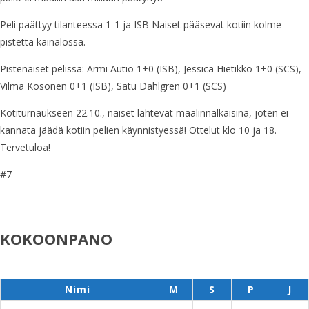
Peli päättyy tilanteessa 1-1 ja ISB Naiset pääsevät kotiin kolme
pistettä kainalossa.
Pistenaiset pelissä: Armi Autio 1+0 (ISB), Jessica Hietikko 1+0 (SCS),
Vilma Kosonen 0+1 (ISB), Satu Dahlgren 0+1 (SCS)
Kotiturnaukseen 22.10., naiset lähtevät maalinnälkäisinä, joten ei
kannata jäädä kotiin pelien käynnistyessä! Ottelut klo 10 ja 18.
Tervetuloa!
#7
KOKOONPANO
Nimi
M
S
P
J