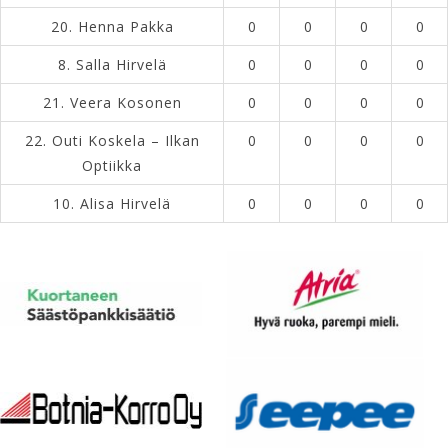
20.
Henna Pakka
0
0
0
0
8.
Salla Hirvelä
0
0
0
0
21.
Veera Kosonen
0
0
0
0
22.
Outi Koskela – Ilkan
0
0
0
0
Optiikka
10.
Alisa Hirvelä
0
0
0
0