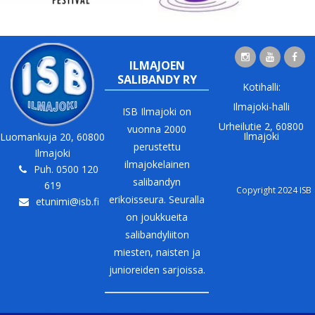
ILMAJOEN
SALIBANDY RY
Kotihalli:
Ilmajoki-halli
ISB Ilmajoki on
Urheilutie 2, 60800
vuonna 2000
Ilmajoki
Luomankuja 20, 60800
perustettu
Ilmajoki
ilmajokelainen
Puh. 0500 120
salibandyn
619
Copyright 2024 ISB
erikoisseura. Seuralla
etunimi@isb.fi
on joukkueita
salibandyliiton
miesten, naisten ja
junioreiden sarjoissa.