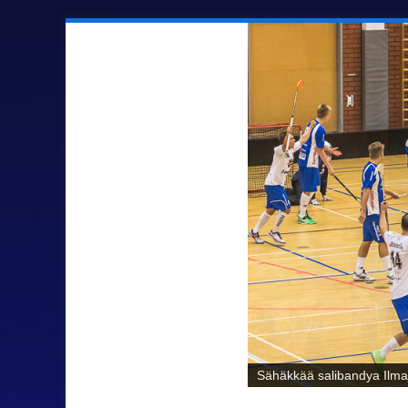
Sähäkkää salibandya Ilmaj