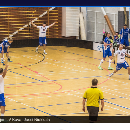
oelta! Kuva: Jussi Niukkala