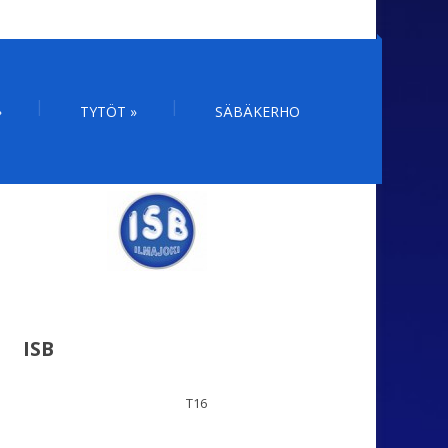
»
TYTÖT
»
SÄBÄKERHO
ISB
T16