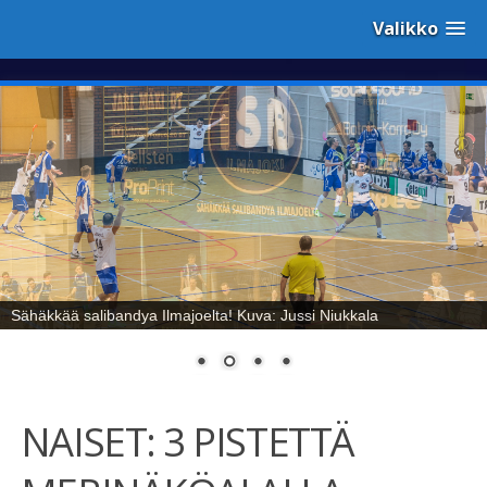
Valikko
Sähäkkää salibandya Ilmajoelta! Kuva: Jussi Niukkala
NAISET: 3 PISTETTÄ