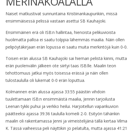
MERINÄKÖALALLA
Naiset matkustivat sunnuntaina Kristiinankaupunkiin, missä
ensimmäisessä pelissä vastaan asettui SB Kauhajoki.
Ensimmäinen erä oli ISB:n hallintaa, hienoista pelikuvioista
huolimatta palloa ei saatu tolppia lähemmäs maalia. Näin ollen
pelipöytäkirjaan erän lopussa ei saatu muita merkintöjä kuin 0-0.
Toisen erän alussa SB Kauhajoki sai hieman pelistä kiinni, mutta
erän puolenvälin jälkeen ote siirtyi taas ISB:lle. Maalin teon
tehottomuus jatkui myös toisessa erässä ja näin ollen
tulostaululla oli lukemat 0-0 erän loputtua.
Kolmannen erän alussa ajassa 33:55 päästiin vihdoin
tuulettamaan ISB:n ensimmäistä maalia, Jennin tarjoilusta
Leenan tykki puhui ja verkko heilui. Harjoitellun vaparikuvion
päätteeksi ajassa 39:36 taululla komeili 2-0. Esityön tähänkin
maalin oli rakentamassa Jenni ja vimeistelijänä tällä kertaa Vilma
K. Tässä vaiheessa peli näyttikin jo pelatulta, mutta ajassa 41:21