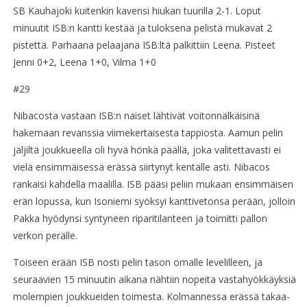
SB Kauhajoki kuitenkin kavensi hiukan tuurilla 2-1. Loput
minuutit ISB:n kantti kestää ja tuloksena pelistä mukavat 2
pistettä. Parhaana pelaajana ISB:ltä palkittiin Leena. Pisteet
Jenni 0+2, Leena 1+0, Vilma 1+0
#29
Nibacosta vastaan ISB:n naiset lähtivät voitonnälkäisinä
hakemaan revanssia viimekertaisesta tappiosta. Aamun pelin
jäljiltä joukkueella oli hyvä hönkä päällä, joka valitettavasti ei
vielä ensimmäisessä erässä siirtynyt kentälle asti. Nibacos
rankaisi kahdella maalilla. ISB pääsi peliin mukaan ensimmäisen
erän lopussa, kun Isoniemi syöksyi kanttivetonsa perään, jolloin
Pakka hyödynsi syntyneen riparitilanteen ja toimitti pallon
verkon perälle.
Toiseen erään ISB nosti pelin tason omalle levelilleen, ja
seuraavien 15 minuutin aikana nähtiin nopeita vastahyökkäyksiä
molempien joukkueiden toimesta. Kolmannessa erässä takaa-