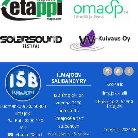
ILMAJOEN
SALIBANDY RY
Kotihalli:
Ilmajoki-halli
ISB Ilmajoki on
Urheilutie 2, 60800
vuonna 2000
Ilmajoki
Luomankuja 20, 60800
perustettu
Ilmajoki
ilmajokelainen
Puh. 0500 120
salibandyn
619
Copyright 2024 ISB
erikoisseura. Seuralla
etunimi@isb.fi