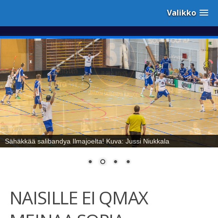
Valikko
Sähäkkää salibandya Ilmajoelta! Kuva: Jussi Niukkala
NAISILLE EI QMAX