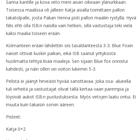
Sanna kantille ja kova veto meni aivan oikeaan ylänurkkaan.
Toisessa maalissa oli jälleen Katja asialla toimittaen pallon
takatolpalle, josta Pakan Henna pisti pallon maaliin rystyllä. Hyvä
fiilis ehti olla ISB:n naisilla vain hetken, sillä vastustaja teki vielä
kaksi maalia toiseen erään.
Kolmanteen erään lähdettiin siis tasatilanteesta 3-3. Blue Foxin
naiset ottivat kuskin paikan, eikä ISB saanut yrityksistä
huolimatta tehtyä lisää maaleja. Sen sijaan Blue fox onnistui
kahdesti, ja näin ollen vei voiton lukemin 5-3.
Pelistä ei jäänyt hirveästi hyvää sanottavaa. Joka osa- alueella
tuli virheitä ja vastustajat olivat tällä kertaa vaan parempia ja
löysivät aukot ISB:n puolustuksesta. Myös vetojen laatu ontui. Ei
muuta kuin takaisin sorvin ääreen.
Pisteet:
Katja 0+2