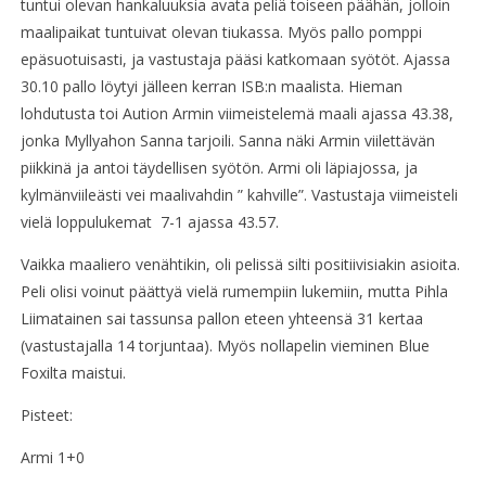
tuntui olevan hankaluuksia avata peliä toiseen päähän, jolloin
maalipaikat tuntuivat olevan tiukassa. Myös pallo pomppi
epäsuotuisasti, ja vastustaja pääsi katkomaan syötöt. Ajassa
30.10 pallo löytyi jälleen kerran ISB:n maalista. Hieman
lohdutusta toi Aution Armin viimeistelemä maali ajassa 43.38,
jonka Myllyahon Sanna tarjoili. Sanna näki Armin viilettävän
piikkinä ja antoi täydellisen syötön. Armi oli läpiajossa, ja
kylmänviileästi vei maalivahdin ” kahville”. Vastustaja viimeisteli
vielä loppulukemat 7-1 ajassa 43.57.
Vaikka maaliero venähtikin, oli pelissä silti positiivisiakin asioita.
Peli olisi voinut päättyä vielä rumempiin lukemiin, mutta Pihla
Liimatainen sai tassunsa pallon eteen yhteensä 31 kertaa
(vastustajalla 14 torjuntaa). Myös nollapelin vieminen Blue
Foxilta maistui.
Pisteet:
Armi 1+0