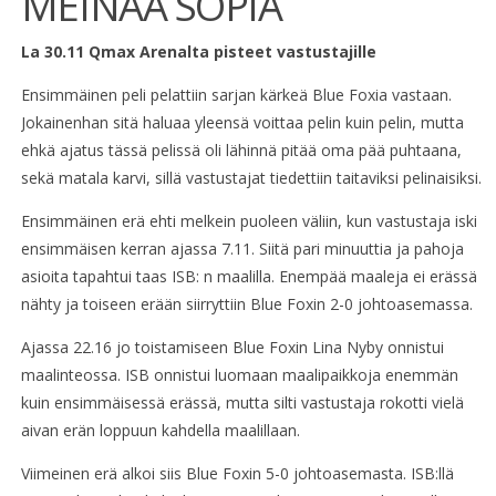
MEINAA SOPIA
La 30.11 Qmax Arenalta pisteet vastustajille
Ensimmäinen peli pelattiin sarjan kärkeä Blue Foxia vastaan.
Jokainenhan sitä haluaa yleensä voittaa pelin kuin pelin, mutta
ehkä ajatus tässä pelissä oli lähinnä pitää oma pää puhtaana,
sekä matala karvi, sillä vastustajat tiedettiin taitaviksi pelinaisiksi.
Ensimmäinen erä ehti melkein puoleen väliin, kun vastustaja iski
ensimmäisen kerran ajassa 7.11. Siitä pari minuuttia ja pahoja
asioita tapahtui taas ISB: n maalilla. Enempää maaleja ei erässä
nähty ja toiseen erään siirryttiin Blue Foxin 2-0 johtoasemassa.
Ajassa 22.16 jo toistamiseen Blue Foxin Lina Nyby onnistui
maalinteossa. ISB onnistui luomaan maalipaikkoja enemmän
kuin ensimmäisessä erässä, mutta silti vastustaja rokotti vielä
aivan erän loppuun kahdella maalillaan.
Viimeinen erä alkoi siis Blue Foxin 5-0 johtoasemasta. ISB:llä