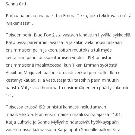
Sanna 0+1
Parhaana pelaajana palkittiin Emma Tikka, joka teki kovasti töitä
”yläkerrassa” .
Toiseen peliin Blue Fox 2:sta vastaan lähdettiin hyvällä sykkeellä.
Pallo pysyi paremmin lavassa ja jalkakin vielä nousi raskaan
ensimmäisen pelin jälkeen. Joitain muutoksia tuli myös
kentällisiin parin loukkaantumisen vuoksi. ISB onnistui
ensimmäisenä maalinteossa, kun Tikan Emman syötöstä
Alapihan Maiju veti pallon komiasti verkon perukoille. Iloa ei
kestänyt kauan, sillä vastustaja tuli tasoihin parin minuutin
päästä. Yrityksistä huolimatta ensimmäinen erä päättyi lukemiin
1-1.
Toisessa erässä ISB onnistui kahdesti heiluttamaan
maaliverkkoja. Erän ensimmäinen maali syntyi ajassa 21.01.
Katja Luhtala ja Sanna Myllyaho hääräsivät hyökkäyspään
vasemmassa kulmassa ja Katja tiputti Sannalle pallon. Siitä