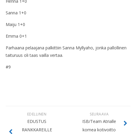
Henna 1+0
Sanna 1+0
Maiju 1+0
Emma 0+1
Parhaana pelaajana palkittiin Sanna Myllyaho, jonka pallollinen
taituruus oli taas vailla vertaa.
#9
EDELLINEN
SEURAAVA
EDUSTUS
ISB/Team Atrialle
RANKKAREILLE
komea kotivoitto