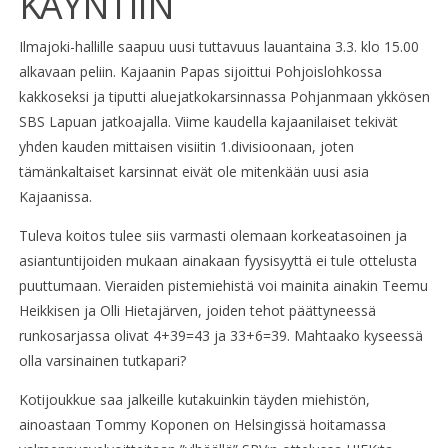
KÄYNTIIN
Ilmajoki-hallille saapuu uusi tuttavuus lauantaina 3.3. klo 15.00
alkavaan peliin. Kajaanin Papas sijoittui Pohjoislohkossa
kakkoseksi ja tiputti aluejatkokarsinnassa Pohjanmaan ykkösen
SBS Lapuan jatkoajalla. Viime kaudella kajaanilaiset tekivät
yhden kauden mittaisen visiitin 1.divisioonaan, joten
tämänkaltaiset karsinnat eivät ole mitenkään uusi asia
Kajaanissa.
Tuleva koitos tulee siis varmasti olemaan korkeatasoinen ja
asiantuntijoiden mukaan ainakaan fyysisyyttä ei tule ottelusta
puuttumaan. Vieraiden pistemiehistä voi mainita ainakin Teemu
Heikkisen ja Olli Hietajärven, joiden tehot päättyneessä
runkosarjassa olivat 4+39=43 ja 33+6=39. Mahtaako kyseessä
olla varsinainen tutkapari?
Kotijoukkue saa jalkeille kutakuinkin täyden miehistön,
ainoastaan Tommy Koponen on Helsingissä hoitamassa