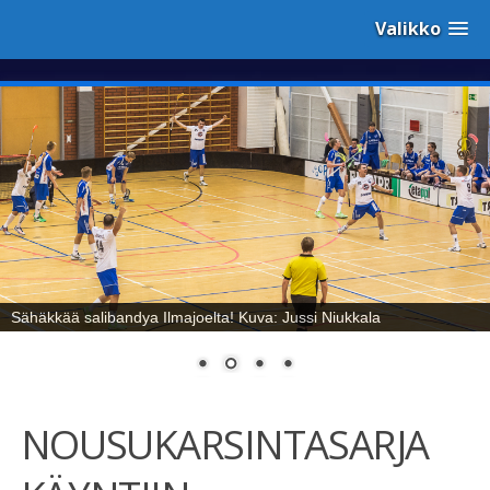
Valikko
Sähäkkää salibandya Ilmajoelta! Kuva: Jussi Niukkala
NOUSUKARSINTASARJA