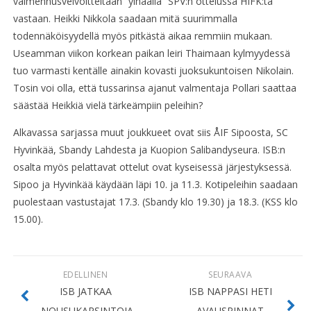
valmennusvelvoitteitaan ”ylhäällä” SPV:n ottelussa HIFK:ta
vastaan. Heikki Nikkola saadaan mitä suurimmalla
todennäköisyydellä myös pitkästä aikaa remmiin mukaan.
Useamman viikon korkean paikan leiri Thaimaan kylmyydessä
tuo varmasti kentälle ainakin kovasti juoksukuntoisen Nikolain.
Tosin voi olla, että tussarinsa ajanut valmentaja Pollari saattaa
säästää Heikkiä vielä tärkeämpiin peleihin?
Alkavassa sarjassa muut joukkueet ovat siis ÅIF Sipoosta, SC
Hyvinkää, Sbandy Lahdesta ja Kuopion Salibandyseura. ISB:n
osalta myös pelattavat ottelut ovat kyseisessä järjestyksessä.
Sipoo ja Hyvinkää käydään läpi 10. ja 11.3. Kotipeleihin saadaan
puolestaan vastustajat 17.3. (Sbandy klo 19.30) ja 18.3. (KSS klo
15.00).
EDELLINEN
SEURAAVA
ISB JATKAA
ISB NAPPASI HETI
NOUSUKARSINTOJA
AVAUSPINNAT