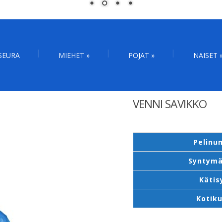
SEURA
MIEHET
»
POJAT
»
NAISET
VENNI SAVIKKO
Pelinu
Syntymä
Kätis
Kotik