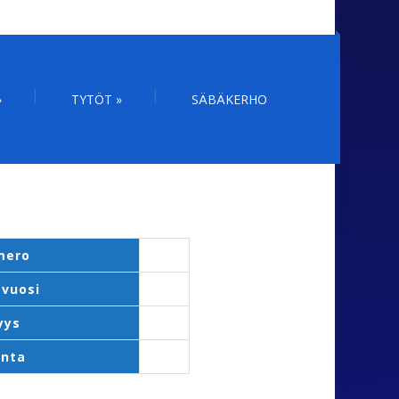
»
TYTÖT
»
SÄBÄKERHO
mero
vuosi
yys
unta