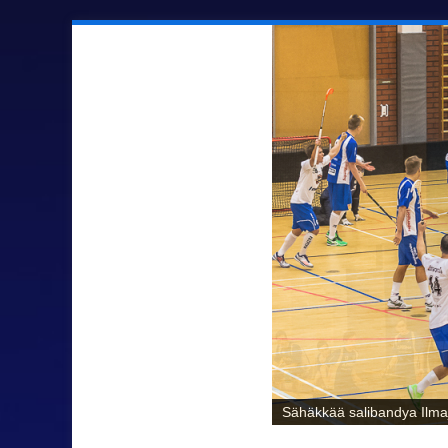
Sähäkkää salibandya Ilmaj