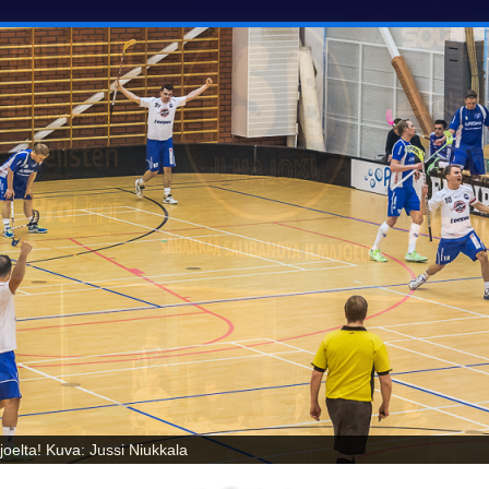
oelta! Kuva: Jussi Niukkala