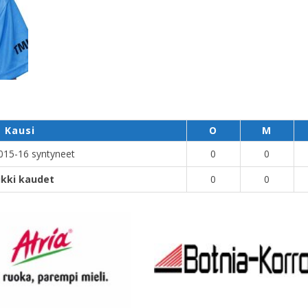
Kausi
O
M
015-16 syntyneet
0
0
ikki kaudet
0
0