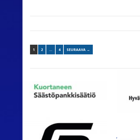
1
2
…
4
SEURAAVA →