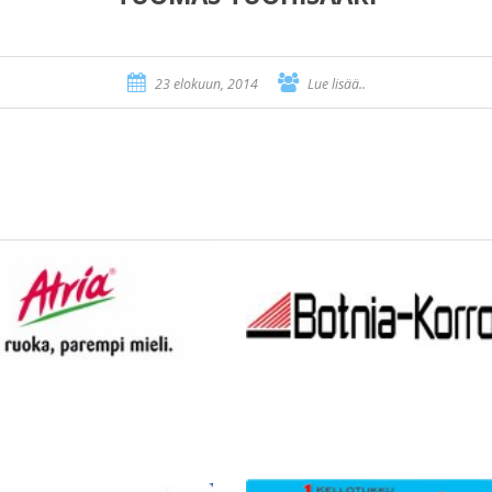
23 elokuun, 2014
Lue lisää..