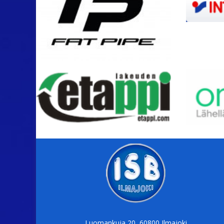
Luomankuja 20, 60800 Ilmajoki