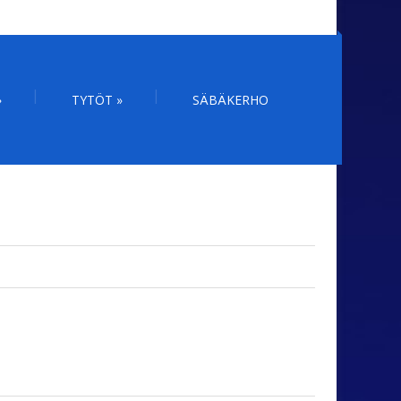
»
TYTÖT
»
SÄBÄKERHO