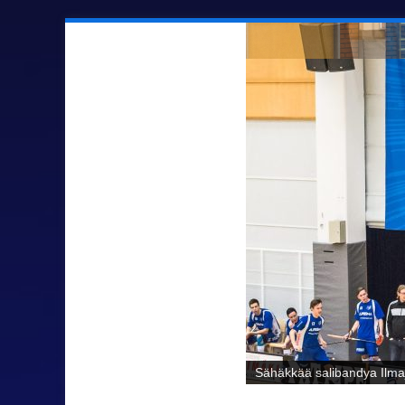
Sähäkkää salibandya Ilmaj