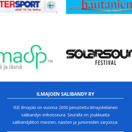
ILMAJOEN SALIBANDY RY
ISB Ilmajoki on vuonna 2000 perustettu ilmajokelainen
salibandyn erikoisseura. Seuralla on joukkueita
salibandyliiton miesten, naisten ja junioreiden sarjoissa.