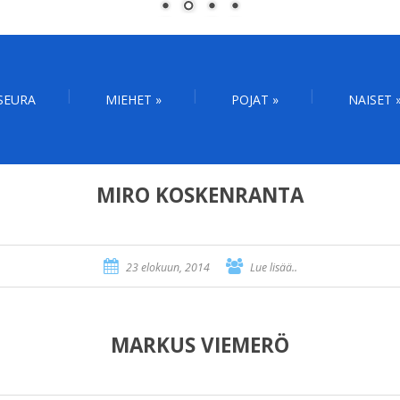
SEURA
MIEHET
»
POJAT
»
NAISET
MIRO KOSKENRANTA
23 elokuun, 2014
Lue lisää..
MARKUS VIEMERÖ