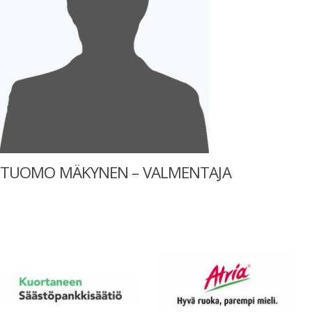
TUOMO MÄKYNEN – VALMENTAJA