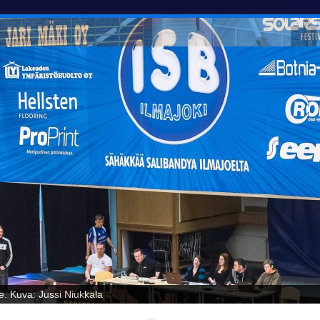
oelta! Kuva: Jussi Niukkala