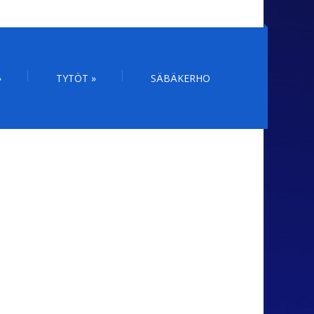
»
TYTÖT
»
SÄBÄKERHO