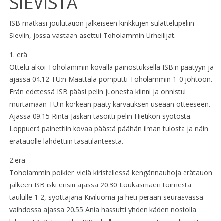
SIEVISTÄ
ISB matkasi joulutauon jälkeiseen kinkkujen sulattelupeliin
Sieviin, jossa vastaan asettui Toholammin Urheilijat.
1. erä
Ottelu alkoi Toholammin kovalla painostuksella ISB:n päätyyn ja
ajassa 04.12 TU:n Määttälä pomputti Toholammin 1-0 johtoon.
Erän edetessä ISB pääsi pelin juonesta kiinni ja onnistui
murtamaan TU:n korkean pääty karvauksen useaan otteeseen.
Ajassa 09.15 Rinta-Jaskari tasoitti pelin Hietikon syötöstä.
Loppuerä painettiin kovaa päästä päähän ilman tulosta ja näin
erätauolle lähdettiin tasatilanteesta.
2.erä
Toholammin poikien vielä kiristellessä kengännauhoja erätauon
jälkeen ISB iski ensin ajassa 20.30 Loukasmäen toimesta
taululle 1-2, syöttäjänä Kiviluoma ja heti perään seuraavassa
vaihdossa ajassa 20.55 Ania hassutti yhden käden nostolla