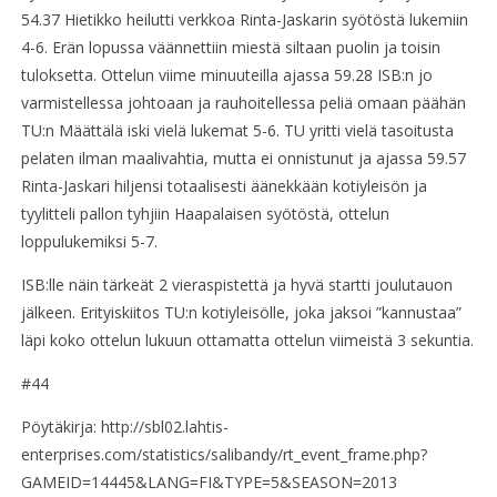
54.37 Hietikko heilutti verkkoa Rinta-Jaskarin syötöstä lukemiin
4-6. Erän lopussa väännettiin miestä siltaan puolin ja toisin
tuloksetta. Ottelun viime minuuteilla ajassa 59.28 ISB:n jo
varmistellessa johtoaan ja rauhoitellessa peliä omaan päähän
TU:n Määttälä iski vielä lukemat 5-6. TU yritti vielä tasoitusta
pelaten ilman maalivahtia, mutta ei onnistunut ja ajassa 59.57
Rinta-Jaskari hiljensi totaalisesti äänekkään kotiyleisön ja
tyylitteli pallon tyhjiin Haapalaisen syötöstä, ottelun
loppulukemiksi 5-7.
ISB:lle näin tärkeät 2 vieraspistettä ja hyvä startti joulutauon
jälkeen. Erityiskiitos TU:n kotiyleisölle, joka jaksoi ”kannustaa”
läpi koko ottelun lukuun ottamatta ottelun viimeistä 3 sekuntia.
#44
Pöytäkirja: http://sbl02.lahtis-
enterprises.com/statistics/salibandy/rt_event_frame.php?
GAMEID=14445&LANG=FI&TYPE=5&SEASON=2013