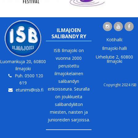
ILMAJOEN
SALIBANDY RY
Kotihalli:
Ilmajoki-halli
ISB Ilmajoki on
Urheilutie 2, 60800
vuonna 2000
Ilmajoki
Luomankuja 20, 60800
perustettu
Ilmajoki
ilmajokelainen
Puh. 0500 120
salibandyn
619
Copyright 2024 ISB
erikoisseura. Seuralla
etunimi@isb.fi
on joukkueita
salibandyliiton
miesten, naisten ja
junioreiden sarjoissa.