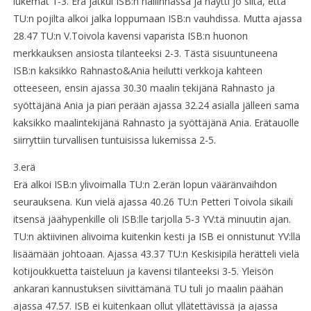
lukemat 1-3. Erä jatkui ISB:n hallinnassa ja näytti jo siltä, että
TU:n pojilta alkoi jalka loppumaan ISB:n vauhdissa. Mutta ajassa
28.47 TU:n V.Toivola kavensi vaparista ISB:n huonon
merkkauksen ansiosta tilanteeksi 2-3. Tästä sisuuntuneena
ISB:n kaksikko Rahnasto&Ania heilutti verkkoja kahteen
otteeseen, ensin ajassa 30.30 maalin tekijänä Rahnasto ja
syöttäjänä Ania ja pian perään ajassa 32.24 asialla jälleen sama
kaksikko maalintekijänä Rahnasto ja syöttäjänä Ania. Erätauolle
siirryttiin turvallisen tuntuisissa lukemissa 2-5.
3.erä
Erä alkoi ISB:n ylivoimalla TU:n 2.erän lopun vääränvaihdon
seurauksena. Kun vielä ajassa 40.26 TU:n Petteri Toivola sikaili
itsensä jäähypenkille oli ISB:lle tarjolla 5-3 YV:tä minuutin ajan.
TU:n aktiivinen alivoima kuitenkin kesti ja ISB ei onnistunut YV:llä
lisäämään johtoaan. Ajassa 43.37 TU:n Keskisipilä herätteli vielä
kotijoukkuetta taisteluun ja kavensi tilanteeksi 3-5. Yleisön
ankaran kannustuksen siivittämänä TU tuli jo maalin päähän
ajassa 47.57. ISB ei kuitenkaan ollut yllätettävissä ja ajassa