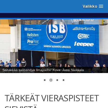
Valikko
Sähäkkää salibandya Ilmajoelta! Kuva: Jussi Niukkala
TÄRKEÄT VIERASPISTEET