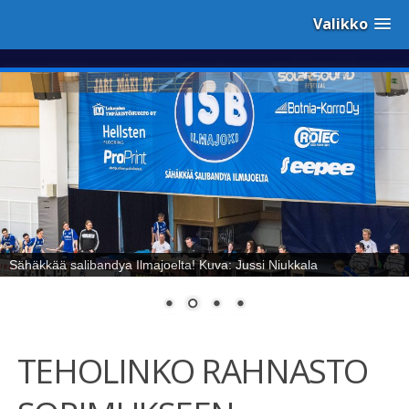
Valikko
Sähäkkää salibandya Ilmajoelta! Kuva: Jussi Niukkala
TEHOLINKO RAHNASTO