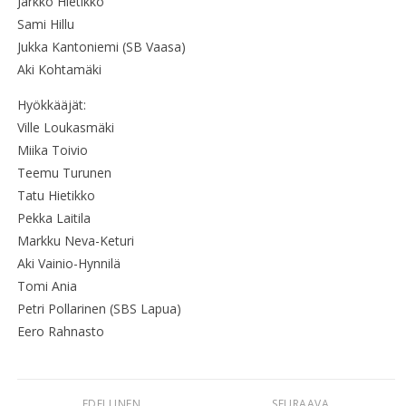
Jarkko Hietikko
Sami Hillu
Jukka Kantoniemi (SB Vaasa)
Aki Kohtamäki
Hyökkääjät:
Ville Loukasmäki
Miika Toivio
Teemu Turunen
Tatu Hietikko
Pekka Laitila
Markku Neva-Keturi
Aki Vainio-Hynnilä
Tomi Ania
Petri Pollarinen (SBS Lapua)
Eero Rahnasto
EDELLINEN
SEURAAVA