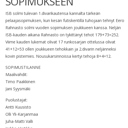
SOPIMUKSEEN
ISB solmi tulevan 1.divarikautensa kannalta tärkeän
pelaajasopimuksen, kun kesän futiskentillä tuhojaan tehnyt Eero
Rahnasto solmi vuoden sopimuksen joukkueen kanssa. Neljän
ISB-kauden aikana Rahnasto on tykittänyt tehot 179+73=252.
Viime kauden lukemat olivat 17 runkosarjan ottelussa olivat
41+12=53 ollen joukkueen tehokkain ja 2.divarin neljänneksi
kovin pistemies. Nousukarsinnoissa kertyi tehoja 8+4=12.
SOPIMUSTILANNE
Maalivahdit:
Timo Paakkinen
Jani Syysmäki
Puolustajat:
Antti Kuusisto
Olli Yli-Karjanmaa
Juha-Matti Valli